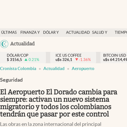
Finanzas y economía
ÚLTIMAS
FINANZA Y
DÓLAR Y
ACTUALIDAD
SALUD Y
TIEMP
Salud y nutrición
NOTICIAS
ECONOMÍA
MERCADOS
NUTRICIÓN
LIBRE
Argentina
Actualidad
Vida espiritual
España
Actualidad
DÓLAR/COP
ICE US COFFEE
BITCOIN USD
$
3156,5
0.21
%
u$s
326,1
-1.36
%
u$s
México
64.214,4
Tiempo libre
Cronista Colombia
Actualidad
Aeropuerto
USA
Dólar y mercados
Colombia
Seguridad
Uruguay
Curiosidades
El Aeropuerto El Dorado cambia para
siempre: activan un nuevo sistema
Colombia
migratorio y todos los colombianos
tendrán que pasar por este control
Las obras en la zona internacional del principal