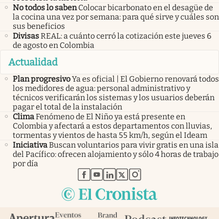
No todos lo saben
Colocar bicarbonato en el desagüe de
la cocina una vez por semana: para qué sirve y cuáles son
sus beneficios
Divisas
REAL: a cuánto cerró la cotización este jueves 6
de agosto en Colombia
Actualidad
Plan progresivo
Ya es oficial | El Gobierno renovará todos
los medidores de agua: personal administrativo y
técnicos verificarán los sistemas y los usuarios deberán
pagar el total de la instalación
Clima
Fenómeno de El Niño ya está presente en
Colombia y afectará a estos departamentos con lluvias,
tormentas y vientos de hasta 55 km/h, según el Ideam
Iniciativa
Buscan voluntarios para vivir gratis en una isla
del Pacífico: ofrecen alojamiento y sólo 4 horas de trabajo
por día
abre en nueva pestaña
abre en nueva pestaña
abre en nueva pestaña
abre en nueva pestaña
abre en nueva pestaña