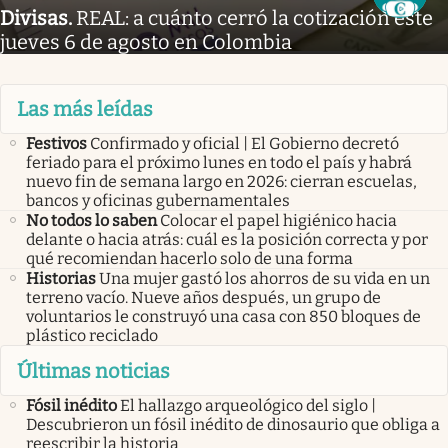
Divisas
.
REAL: a cuánto cerró la cotización este
jueves 6 de agosto en Colombia
Las más leídas
Festivos
Confirmado y oficial | El Gobierno decretó
feriado para el próximo lunes en todo el país y habrá
nuevo fin de semana largo en 2026: cierran escuelas,
bancos y oficinas gubernamentales
No todos lo saben
Colocar el papel higiénico hacia
delante o hacia atrás: cuál es la posición correcta y por
qué recomiendan hacerlo solo de una forma
Historias
Una mujer gastó los ahorros de su vida en un
terreno vacío. Nueve años después, un grupo de
voluntarios le construyó una casa con 850 bloques de
plástico reciclado
Últimas noticias
Fósil inédito
El hallazgo arqueológico del siglo |
Descubrieron un fósil inédito de dinosaurio que obliga a
reescribir la historia