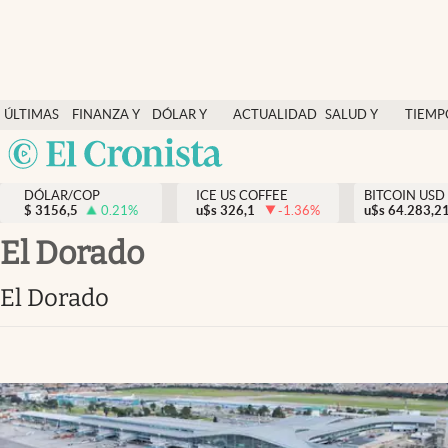
Finanzas y economía
ÚLTIMAS
FINANZA Y
DÓLAR Y
ACTUALIDAD
SALUD Y
TIEMP
Salud y nutrición
NOTICIAS
ECONOMÍA
MERCADOS
NUTRICIÓN
LIBRE
Argentina
Vida espiritual
España
Actualidad
DÓLAR/COP
ICE US COFFEE
BITCOIN USD
$
3156,5
0.21
%
u$s
326,1
-1.36
%
u$s
México
64.283,2
Tiempo libre
USA
El Dorado
Dólar y mercados
Colombia
El Dorado
Uruguay
Curiosidades
Colombia