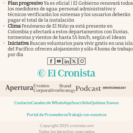
Plan progresivo
Ya es oficial | El Gobierno renovará todos
los medidores de agua: personal administrativo y
técnicos verificarán los sistemas y los usuarios deberán
pagar el total de la instalación
Clima
Fenómeno de El Niño ya está presente en
Colombia y afectará a estos departamentos con lluvias,
tormentas y vientos de hasta 55 km/h, según el Ideam
Iniciativa
Buscan voluntarios para vivir gratis en una isla
del Pacífico: ofrecen alojamiento y sólo 4 horas de trabajo
por día
abre en nueva pestaña
abre en nueva pestaña
abre en nueva pestaña
abre en nueva pestaña
abre en nueva pestaña
Contacto
Canales de WhatsApp
Suscribite
Quiénes Somos
Portal de Proveedores
Trabajá con nosotros
Copyright 2025 cronista.com
Todos los derechos reservados