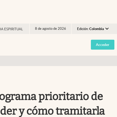
8 de agosto de 2026
Edición:
Colombia
DA ESPIRITUAL
Argentina
Acceder
España
México
USA
Colombia
Uruguay
rograma prioritario de
eder y cómo tramitarla