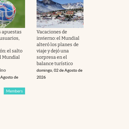
s apuestas
Vacaciones de
 usuarios,
invierno: el Mundial
alteró los planes de
n: el salto
viaje y dejó una
el Mundial
sorpresa en el
balance turístico
ino
domingo, 02 de Agosto de
 Agosto de
2026
Members