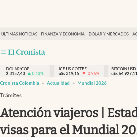
Finanzas y economía
ÚLTIMAS NOTICIAS
FINANZA Y ECONOMÍA
DÓLAR Y MERCADOS
A
Salud y nutrición
Vida espiritual
Actualidad
DÓLAR/COP
ICE US COFFEE
BITCOIN USD
Tiempo libre
$
3157,43
0.13
%
u$s
319,15
-0.96
%
u$s
64.927,1
Dólar y mercados
Cronista Colombia
Actualidad
Mundial 2026
Curiosidades
Trámites
Atención viajeros | Esta
visas para el Mundial 2