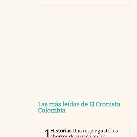
Las más leídas de El Cronista
Colombia
1
Historias
Una mujer gastó los
ahorros de su vida en un