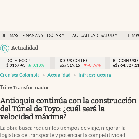
Finanzas y economía
ÚLTIMAS
FINANZA Y
DÓLAR Y
ACTUALIDAD
SALUD Y
TIEMP
Salud y nutrición
NOTICIAS
ECONOMÍA
MERCADOS
NUTRICIÓN
LIBRE
Argentina
Actualidad
Vida espiritual
España
Actualidad
DÓLAR/COP
ICE US COFFEE
BITCOIN USD
$
3157,43
0.13
%
u$s
319,15
-0.96
%
u$s
México
64.927,1
Tiempo libre
Cronista Colombia
Actualidad
Infraestructura
USA
Dólar y mercados
Colombia
Túne transformador
Uruguay
Curiosidades
Antioquia continúa con la construcción
del Túnel de Toyo: ¿cuál será la
Colombia
velocidad máxima?
La obra busca reducir los tiempos de viaje, mejorar la
logística de transporte y potenciar la competitividad