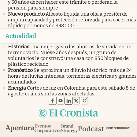
y 60 años deben hacer este trámite o perderán la
pensión para siempre
Nuevo producto
Alkosto liquida una olla a presión de
amplia capacidad y protección reforzada para cocer más
rápido por menos de $98.000
Actualidad
Historias
Una mujer gastó los ahorros de su vida en un
terreno vacío. Nueve años después, un grupo de
voluntarios le construyó una casa con 850 bloques de
plástico reciclado
Pronóstico
Se aproxima un diluvio histórico: más de 24
horas de lluvias intensas, tormentas eléctricas y grandes
acumulados
Energía
Cortes de luz en Colombia para este sábado 8 de
agosto: cuáles son las zonas afectadas
abre en nueva pestaña
abre en nueva pestaña
abre en nueva pestaña
abre en nueva pestaña
abre en nueva pestaña