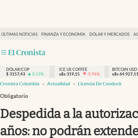
Finanzas y economía
ÚLTIMAS NOTICIAS
FINANZA Y ECONOMÍA
DÓLAR Y MERCADOS
A
Salud y nutrición
Vida espiritual
Actualidad
DÓLAR/COP
ICE US COFFEE
BITCOIN USD
Tiempo libre
$
3157,43
0.13
%
u$s
319,15
-0.96
%
u$s
64.927,1
Dólar y mercados
Cronista Colombia
Actualidad
Licencia De Conducir
Curiosidades
Obligatorio
Despedida a la autoriza
años: no podrán extender