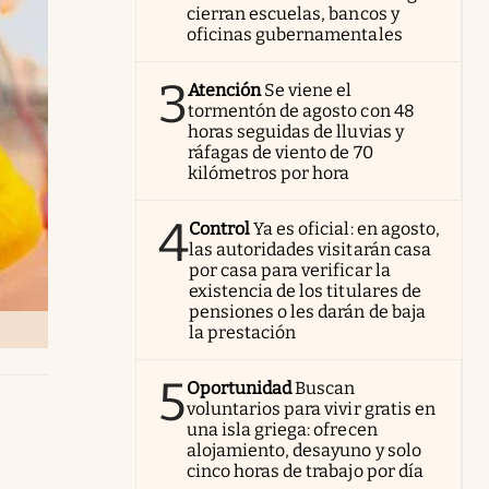
cierran escuelas, bancos y
oficinas gubernamentales
3
Atención
Se viene el
tormentón de agosto con 48
horas seguidas de lluvias y
ráfagas de viento de 70
kilómetros por hora
4
Control
Ya es oficial: en agosto,
las autoridades visitarán casa
por casa para verificar la
existencia de los titulares de
pensiones o les darán de baja
la prestación
5
Oportunidad
Buscan
voluntarios para vivir gratis en
una isla griega: ofrecen
alojamiento, desayuno y solo
cinco horas de trabajo por día