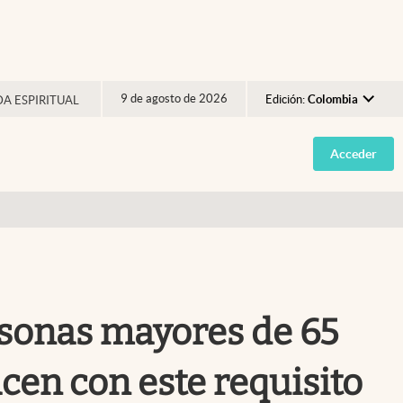
9 de agosto de 2026
Edición:
Colombia
DA ESPIRITUAL
Argentina
Acceder
España
México
USA
Colombia
Uruguay
rsonas mayores de 65
acen con este requisito