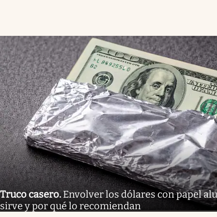
Truco casero
.
Envolver los dólares con papel al
sirve y por qué lo recomiendan