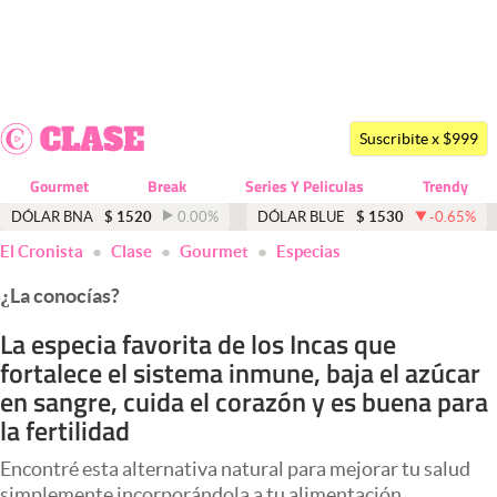
Últimas noticias
Dólar
Suscribite x $999
Members
Gourmet
Break
Series Y Peliculas
Trendy
Economía y Política
DÓLAR BNA
$
1520
0.00
%
DÓLAR BLUE
$
1530
-0.65
%
El Cronista
Clase
Gourmet
Especias
Finanzas y Mercados
¿La conocías?
Mercados Online
La especia favorita de los Incas que
Negocios
fortalece el sistema inmune, baja el azúcar
Columnistas
en sangre, cuida el corazón y es buena para
la fertilidad
Otras secciones
Encontré esta alternativa natural para mejorar tu salud
Apertura
simplemente incorporándola a tu alimentación.