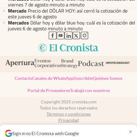
viernes 7 de agosto minuto a minuto
Mercado
Precio del DÓLAR HOY: así cerró la cotización de
este jueves 6 de agosto
Mercados
Dólar hoy y dólar blue hoy: cuál es la cotización del
jueves 6 de agosto minuto a minuto
abre en nueva pestaña
abre en nueva pestaña
abre en nueva pestaña
abre en nueva pestaña
abre en nueva pestaña
Contacto
Canales de WhatsApp
Suscribite
Quiénes Somos
Portal de Proveedores
Trabajá con nosotros
Copyright 2025 cronista.com
Todos los derechos reservados
Términos y condiciones
Privacidad
Consentimiento
×
Tel:
+54 11 7078-3270
Sign in to El Cronista with Google