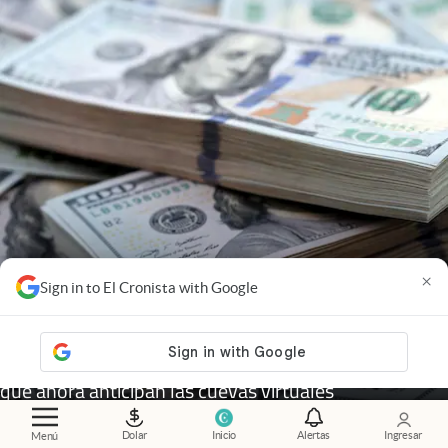
×
Sign in to El Cronista with Google
Cotizaciones
.
Atención dólar: este es el nuevo precio
que ahora anticipan las cuevas virtuales
Dolar
Inicio
Alertas
Ingresar
Menú