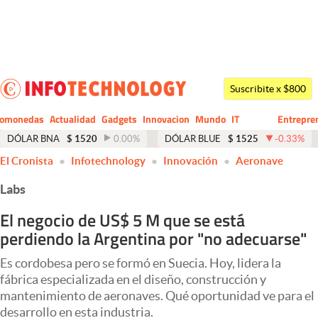
Últimas noticias
Dólar
Suscribite x $800
Members
tomonedas
Actualidad
Gadgets
Innovacion
Mundo
IT
Entrepre
CIO
Business
Economía y Política
DÓLAR BNA
$
1520
0.00
%
DÓLAR BLUE
$
1525
-0.33
%
El Cronista
Infotechnology
Innovación
Aeronave
Finanzas y Mercados
Labs
Mercados Online
El negocio de US$ 5 M que se está
Negocios
perdiendo la Argentina por "no adecuarse"
Columnistas
Es cordobesa pero se formó en Suecia. Hoy, lidera la
Otras secciones
fábrica especializada en el diseño, construcción y
mantenimiento de aeronaves. Qué oportunidad ve para el
Apertura
desarrollo en esta industria.