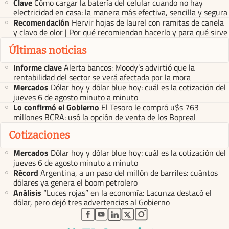
Clave
Cómo cargar la batería del celular cuando no hay
electricidad en casa: la manera más efectiva, sencilla y segura
Recomendación
Hervir hojas de laurel con ramitas de canela
y clavo de olor | Por qué recomiendan hacerlo y para qué sirve
Últimas noticias
Informe clave
Alerta bancos: Moody’s advirtió que la
rentabilidad del sector se verá afectada por la mora
Mercados
Dólar hoy y dólar blue hoy: cuál es la cotización del
jueves 6 de agosto minuto a minuto
Lo confirmó el Gobierno
El Tesoro le compró u$s 763
millones BCRA: usó la opción de venta de los Bopreal
Cotizaciones
Mercados
Dólar hoy y dólar blue hoy: cuál es la cotización del
jueves 6 de agosto minuto a minuto
Récord
Argentina, a un paso del millón de barriles: cuántos
dólares ya genera el boom petrolero
Análisis
“Luces rojas” en la economía: Lacunza destacó el
dólar, pero dejó tres advertencias al Gobierno
abre en nueva pestaña
abre en nueva pestaña
abre en nueva pestaña
abre en nueva pestaña
abre en nueva pestaña