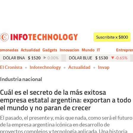
Últimas noticias
Dólar
Suscribite x $800
Members
tomonedas
Actualidad
Gadgets
Innovacion
Mundo
IT
Entrepre
CIO
Business
Economía y Política
DÓLAR BNA
$
1520
0.00
%
DÓLAR BLUE
$
1530
-0.65
%
El Cronista
Infotechnology
Actualidad
Invap
Finanzas y Mercados
Industria nacional
Mercados Online
Cuál es el secreto de la más exitosa
Negocios
empresa estatal argentina: exportan a todo
Columnistas
el mundo y no paran de crecer
Otras secciones
El pasado, el presente y, más que nada, como será el futuro
de la empresa argentina icónica en desarrollo de
Apertura
proyectos complejos y tecnología aplicada. Una historia