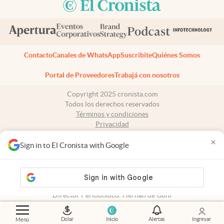
Contacto
Canales de WhatsApp
Suscribite
Quiénes Somos
Portal de Proveedores
Trabajá con nosotros
Copyright 2025 cronista.com
Todos los derechos reservados
Términos y condiciones
Privacidad
Consentimiento
×
Tel:
+54 11 7078-3270
Sign in to El Cronista with Google
cronista.com
es propiedad de El Cronista Comercial S.A Registro de
propiedad intelectual: 56576959
N° de edición: 10.949 - 6 de agosto de 2026
Director Periodístico: Hernán de Goñi
Dolar
Inicio
Alertas
Ingresar
Menú