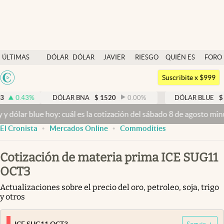
Últimas noticias
ÚLTIMAS
DÓLAR
DÓLAR
JAVIER
RIESGO
QUIÉN ES
FORO
Dólar
NOTICIAS
BLUE
MILEI
PAÍS
QUIÉN
Argentina
Members
Suscribite x $999
España
Economía y Política
.43
%
DÓLAR BNA
$
1520
0.00
%
DÓLAR BLUE
$
1525
México
ar blue hoy: cuál es la cotización del sábado 8 de agosto minuto a
Finanzas y Mercados
USA
El Cronista
Mercados Online
Commodities
Mercados Online
Colombia
Uruguay
Negocios
Cotización de materia prima ICE SUG11
OCT3
Columnistas
Actualizaciones sobre el precio del oro, petroleo, soja, trigo
Otras secciones
y otros
Apertura