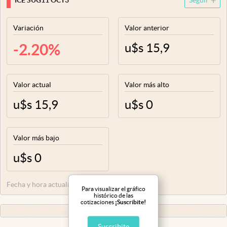
ICE SUG11 OCT3
Seguir
Infotechnology
Clase
Variación
Valor anterior
Clima
-2.20
%
u$s
15,9
Mundial 2026
Eventos Corporativos
Valor actual
Valor más alto
El Cronista Studio
u$s
15,9
u$s
0
Mediakit
Valor más bajo
abre en nueva pestaña
Argentina
u$s
0
Fecha y hora actualización:
26/03/26 17:26
Para visualizar el gráfico
histórico de las
cotizaciones
¡Suscribite!
Suscribite