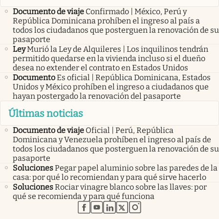
Documento de viaje
Confirmado | México, Perú y
República Dominicana prohíben el ingreso al país a
todos los ciudadanos que posterguen la renovación de su
pasaporte
Ley
Murió la Ley de Alquileres | Los inquilinos tendrán
permitido quedarse en la vivienda incluso si el dueño
desea no extender el contrato en Estados Unidos
Documento
Es oficial | República Dominicana, Estados
Unidos y México prohíben el ingreso a ciudadanos que
hayan postergado la renovación del pasaporte
Últimas noticias
Documento de viaje
Oficial | Perú, República
Dominicana y Venezuela prohíben el ingreso al país de
todos los ciudadanos que posterguen la renovación de su
pasaporte
Soluciones
Pegar papel aluminio sobre las paredes de la
casa: por qué lo recomiendan y para qué sirve hacerlo
Soluciones
Rociar vinagre blanco sobre las llaves: por
qué se recomienda y para qué funciona
abre en nueva pestaña
abre en nueva pestaña
abre en nueva pestaña
abre en nueva pestaña
abre en nueva pestaña