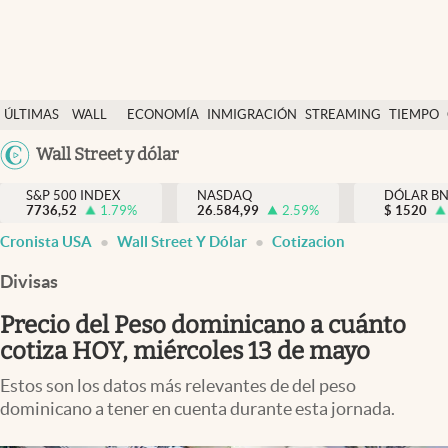
Últimas Noticias
ÚLTIMAS
WALL
ECONOMÍA
INMIGRACIÓN
STREAMING
TIEMPO
Finanzas y economía
NOTICIAS
STREET
Argentina
Wall Street y dólar
Wall Street y dólar
Y
España
Inmigración
DÓLAR
S&P 500 INDEX
NASDAQ
DÓLAR B
7736,52
1.79
%
26.584,99
2.59
%
México
$
1520
Trending
Cronista USA
Wall Street Y Dólar
Cotizacion
USA
Tiempo
Colombia
Divisas
Uruguay
Ciencia y salud
Precio del Peso dominicano a cuánto
Espiritual
cotiza HOY, miércoles 13 de mayo
Streaming
Estos son los datos más relevantes de del peso
dominicano a tener en cuenta durante esta jornada.
PC y mobile