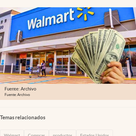
Lifestyle
USA
Fuente: Archivo
Fuente: Archivo
Temas relacionados
Walmart
Compras
productos
Estados Unidos