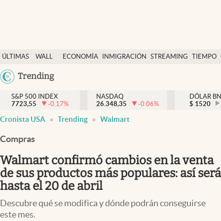
Últimas Noticias
ÚLTIMAS
WALL
ECONOMÍA
INMIGRACIÓN
STREAMING
TIEMPO
Finanzas y economía
NOTICIAS
STREET
Argentina
Trending
Wall Street y dólar
Y
España
Inmigración
DÓLAR
S&P 500 INDEX
NASDAQ
DÓLAR B
7723,55
-0.17
%
26.348,35
-0.06
%
México
$
1520
Trending
Cronista USA
Trending
Walmart
USA
Tiempo
Colombia
Compras
Uruguay
Ciencia y salud
Walmart confirmó cambios en la venta
Espiritual
de sus productos más populares: así será
hasta el 20 de abril
Streaming
Descubre qué se modifica y dónde podrán conseguirse
PC y mobile
este mes.