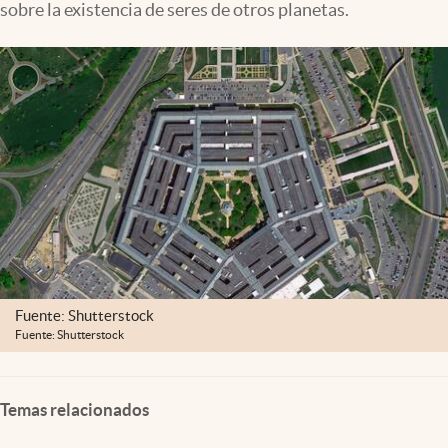
sobre la existencia de seres de otros planetas.
Lifestyle
USA
Fuente: Shutterstock
Fuente: Shutterstock
Temas relacionados