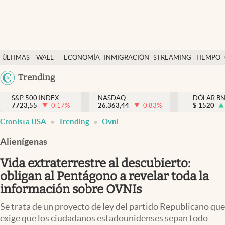
Últimas Noticias
ÚLTIMAS
WALL
ECONOMÍA
INMIGRACIÓN
STREAMING
TIEMPO
Finanzas y economía
NOTICIAS
STREET
Argentina
Trending
Wall Street y dólar
Y
España
Inmigración
DÓLAR
S&P 500 INDEX
NASDAQ
DÓLAR B
7723,55
-0.17
%
26.363,44
-0.83
%
México
$
1520
Trending
Cronista USA
Trending
Ovni
USA
Tiempo
Colombia
Alienígenas
Uruguay
Ciencia y salud
Vida extraterrestre al descubierto:
Espiritual
obligan al Pentágono a revelar toda la
información sobre OVNIs
Streaming
Se trata de un proyecto de ley del partido Republicano que
PC y mobile
exige que los ciudadanos estadounidenses sepan todo