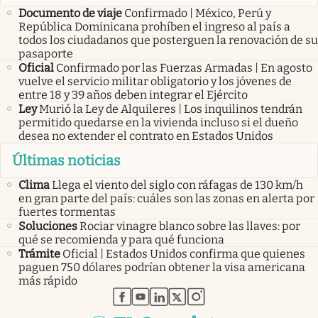
Documento de viaje
Confirmado | México, Perú y
República Dominicana prohíben el ingreso al país a
todos los ciudadanos que posterguen la renovación de su
pasaporte
Oficial
Confirmado por las Fuerzas Armadas | En agosto
vuelve el servicio militar obligatorio y los jóvenes de
entre 18 y 39 años deben integrar el Ejército
Ley
Murió la Ley de Alquileres | Los inquilinos tendrán
permitido quedarse en la vivienda incluso si el dueño
desea no extender el contrato en Estados Unidos
Últimas noticias
Clima
Llega el viento del siglo con ráfagas de 130 km/h
en gran parte del país: cuáles son las zonas en alerta por
fuertes tormentas
Soluciones
Rociar vinagre blanco sobre las llaves: por
qué se recomienda y para qué funciona
Trámite
Oficial | Estados Unidos confirma que quienes
paguen 750 dólares podrían obtener la visa americana
más rápido
abre en nueva pestaña
abre en nueva pestaña
abre en nueva pestaña
abre en nueva pestaña
abre en nueva pestaña