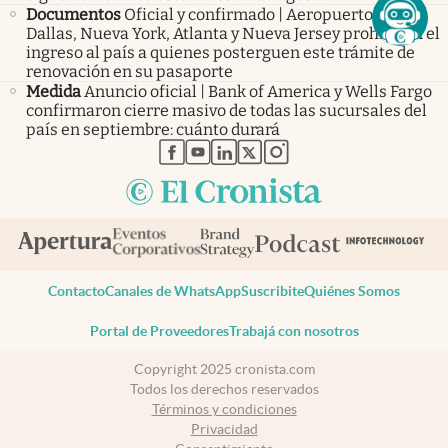
Documentos
Oficial y confirmado | Aeropuertos de
Dallas, Nueva York, Atlanta y Nueva Jersey prohibirán el
ingreso al país a quienes posterguen este trámite de
renovación en su pasaporte
Medida
Anuncio oficial | Bank of America y Wells Fargo
confirmaron cierre masivo de todas las sucursales del
país en septiembre: cuánto durará
abre en nueva pestaña
abre en nueva pestaña
abre en nueva pestaña
abre en nueva pestaña
abre en nueva pestaña
Contacto
Canales de WhatsApp
Suscribite
Quiénes Somos
Portal de Proveedores
Trabajá con nosotros
Copyright 2025 cronista.com
Todos los derechos reservados
Términos y condiciones
Privacidad