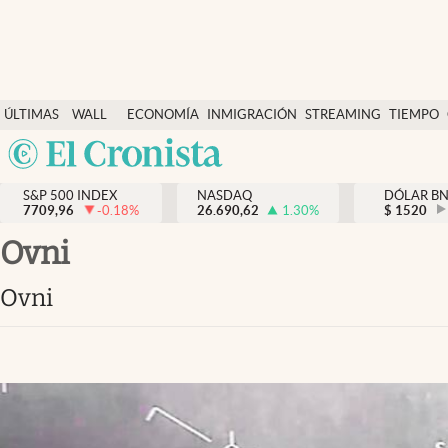
Últimas Noticias
ÚLTIMAS
WALL
ECONOMÍA
INMIGRACIÓN
STREAMING
TIEMPO
Finanzas y economía
NOTICIAS
STREET
Argentina
Wall Street y dólar
Y
España
Inmigración
DÓLAR
S&P 500 INDEX
NASDAQ
DÓLAR B
7709,96
-0.18
%
26.690,62
1.30
%
México
$
1520
Trending
USA
ovni
Tiempo
Colombia
ovni
Uruguay
Ciencia y salud
Espiritual
Streaming
PC y mobile