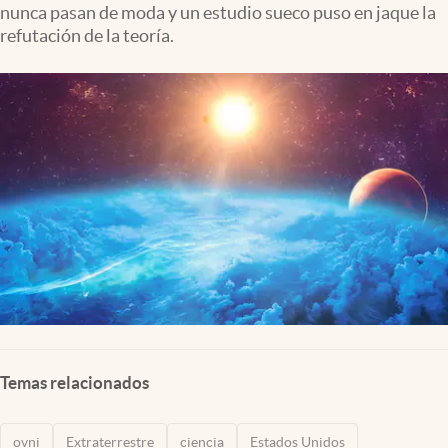
nunca pasan de moda y un estudio sueco puso en jaque la
Lifestyle
refutación de la teoría.
USA
Temas relacionados
ovni
Extraterrestre
ciencia
Estados Unidos