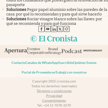
todos los ciudadanos que posterguen la renovación de su
pasaporte
Soluciones
Pegar papel aluminio sobre las paredes de la
casa: por qué lo recomiendan y para qué sirve hacerlo
Soluciones
Rociar vinagre blanco sobre las llaves: por
qué se recomienda y para qué funciona
abre en nueva pestaña
abre en nueva pestaña
abre en nueva pestaña
abre en nueva pestaña
abre en nueva pestaña
Contacto
Canales de WhatsApp
Suscribite
Quiénes Somos
Portal de Proveedores
Trabajá con nosotros
Copyright 2025 cronista.com
Todos los derechos reservados
Términos y condiciones
Privacidad
Consentimiento
Tel:
+54 11 7078-3270