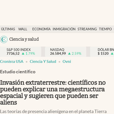
Últimas Noticias
ÚLTIMAS
WALL
ECONOMÍA
INMIGRACIÓN
STREAMING
TIEMPO
Finanzas y economía
NOTICIAS
STREET
Argentina
Ciencia y salud
Wall Street y dólar
Y
España
Inmigración
DÓLAR
S&P 500 INDEX
NASDAQ
DÓLAR B
7736,52
1.79
%
26.584,99
2.59
%
México
$
1520
Trending
Cronista USA
Ciencia Y Salud
Ovni
USA
Tiempo
Colombia
Estudio científico
Uruguay
Ciencia y salud
Invasión extraterrestre: científicos no
Espiritual
pueden explicar una megaestructura
espacial y sugieren que pueden ser
Streaming
aliens
PC y mobile
Las teorías de presencia alienígena en el planeta Tierra