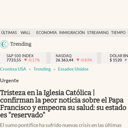
Últimas Noticias
ÚLTIMAS
WALL
ECONOMÍA
INMIGRACIÓN
STREAMING
TIEMPO
Finanzas y economía
NOTICIAS
STREET
Argentina
Trending
Wall Street y dólar
Y
España
Inmigración
DÓLAR
S&P 500 INDEX
NASDAQ
DÓLAR B
7723,55
-0.17
%
26.363,44
-0.83
%
México
$
1520
Trending
Cronista USA
Trending
Estados Unidos
USA
Tiempo
Colombia
Urgente
Uruguay
Ciencia y salud
Tristeza en la Iglesia Católica |
Espiritual
confirman la peor noticia sobre el Papa
Francisco y empeora su salud: su estado
Streaming
es "reservado"
PC y mobile
El sumo pontífice ha sufrido nuevas crisis en las últimas