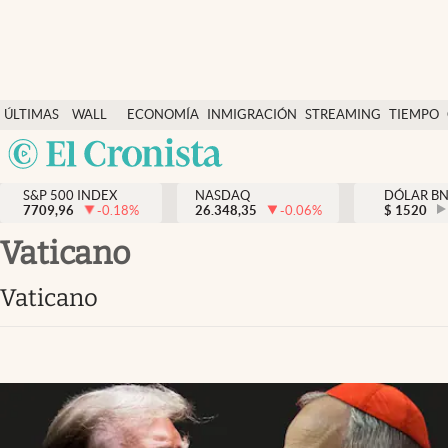
Últimas Noticias
ÚLTIMAS
WALL
ECONOMÍA
INMIGRACIÓN
STREAMING
TIEMPO
Finanzas y economía
NOTICIAS
STREET
Argentina
Wall Street y dólar
Y
España
Inmigración
DÓLAR
S&P 500 INDEX
NASDAQ
DÓLAR B
7709,96
-0.18
%
26.348,35
-0.06
%
México
$
1520
Trending
USA
Vaticano
Tiempo
Colombia
Vaticano
Uruguay
Ciencia y salud
Espiritual
Streaming
PC y mobile