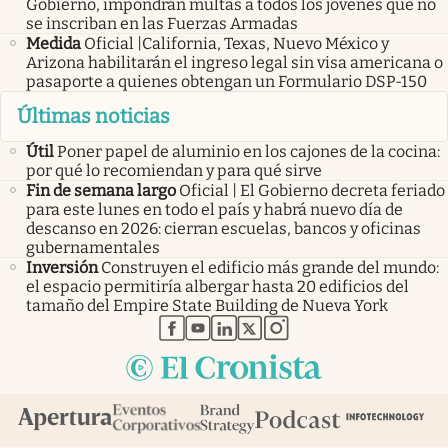
Gobierno, impondrán multas a todos los jóvenes que no
se inscriban en las Fuerzas Armadas
Medida
Oficial |California, Texas, Nuevo México y
Arizona habilitarán el ingreso legal sin visa americana o
pasaporte a quienes obtengan un Formulario DSP-150
Últimas noticias
Útil
Poner papel de aluminio en los cajones de la cocina:
por qué lo recomiendan y para qué sirve
Fin de semana largo
Oficial | El Gobierno decreta feriado
para este lunes en todo el país y habrá nuevo día de
descanso en 2026: cierran escuelas, bancos y oficinas
gubernamentales
Inversión
Construyen el edificio más grande del mundo:
el espacio permitiría albergar hasta 20 edificios del
tamaño del Empire State Building de Nueva York
abre en nueva pestaña
abre en nueva pestaña
abre en nueva pestaña
abre en nueva pestaña
abre en nueva pestaña