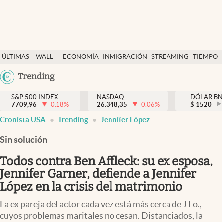
Últimas Noticias
ÚLTIMAS
WALL
ECONOMÍA
INMIGRACIÓN
STREAMING
TIEMPO
Finanzas y economía
NOTICIAS
STREET
Argentina
Trending
Wall Street y dólar
Y
España
Inmigración
DÓLAR
S&P 500 INDEX
NASDAQ
DÓLAR B
7709,96
-0.18
%
26.348,35
-0.06
%
México
$
1520
Trending
Cronista USA
Trending
Jennifer López
USA
Tiempo
Colombia
Sin solución
Uruguay
Ciencia y salud
Todos contra Ben Affleck: su ex esposa,
Espiritual
Jennifer Garner, defiende a Jennifer
López en la crisis del matrimonio
Streaming
La ex pareja del actor cada vez está más cerca de J Lo.,
PC y mobile
cuyos problemas maritales no cesan. Distanciados, la