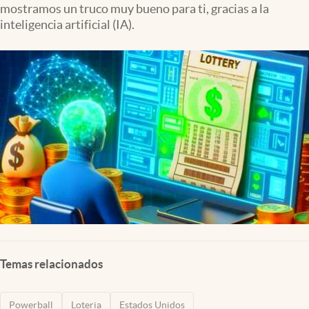
mostramos un truco muy bueno para ti, gracias a la
Lifestyle
inteligencia artificial (IA).
USA
Temas relacionados
Powerball
Loteria
Estados Unidos