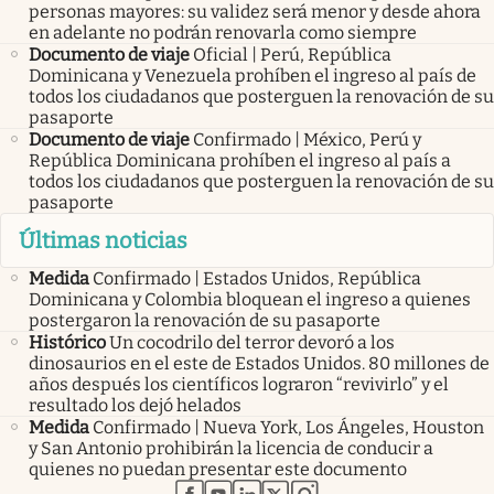
personas mayores: su validez será menor y desde ahora
en adelante no podrán renovarla como siempre
Documento de viaje
Oficial | Perú, República
Dominicana y Venezuela prohíben el ingreso al país de
todos los ciudadanos que posterguen la renovación de su
pasaporte
Documento de viaje
Confirmado | México, Perú y
República Dominicana prohíben el ingreso al país a
todos los ciudadanos que posterguen la renovación de su
pasaporte
Últimas noticias
Medida
Confirmado | Estados Unidos, República
Dominicana y Colombia bloquean el ingreso a quienes
postergaron la renovación de su pasaporte
Histórico
Un cocodrilo del terror devoró a los
dinosaurios en el este de Estados Unidos. 80 millones de
años después los científicos lograron “revivirlo” y el
resultado los dejó helados
Medida
Confirmado | Nueva York, Los Ángeles, Houston
y San Antonio prohibirán la licencia de conducir a
quienes no puedan presentar este documento
abre en nueva pestaña
abre en nueva pestaña
abre en nueva pestaña
abre en nueva pestaña
abre en nueva pestaña