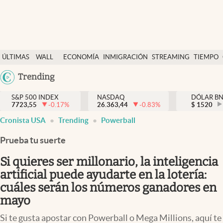
Últimas Noticias
ÚLTIMAS
WALL
ECONOMÍA
INMIGRACIÓN
STREAMING
TIEMPO
Finanzas y economía
NOTICIAS
STREET
Argentina
Trending
Wall Street y dólar
Y
España
Inmigración
DÓLAR
S&P 500 INDEX
NASDAQ
DÓLAR B
7723,55
-0.17
%
26.363,44
-0.83
%
México
$
1520
Trending
Cronista USA
Trending
Powerball
USA
Tiempo
Colombia
Prueba tu suerte
Uruguay
Ciencia y salud
Si quieres ser millonario, la inteligencia
Espiritual
artificial puede ayudarte en la lotería:
cuáles serán los números ganadores en
Streaming
mayo
PC y mobile
Si te gusta apostar con Powerball o Mega Millions, aquí te