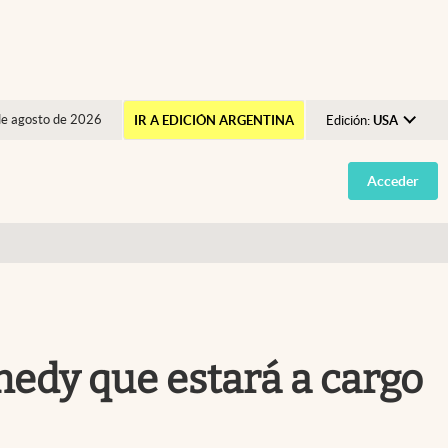
de agosto de 2026
IR A EDICIÓN ARGENTINA
Edición:
USA
Argentina
Acceder
España
México
USA
Colombia
Uruguay
nedy que estará a cargo