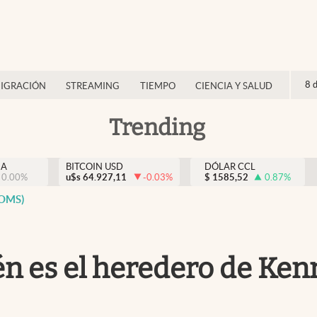
8 
IGRACIÓN
STREAMING
TIEMPO
CIENCIA Y SALUD
Trending
NA
BITCOIN USD
DÓLAR CCL
0.00
%
u$s
64.927,11
-0.03
%
$
1585,52
0.87
%
(OMS)
én es el heredero de Ken