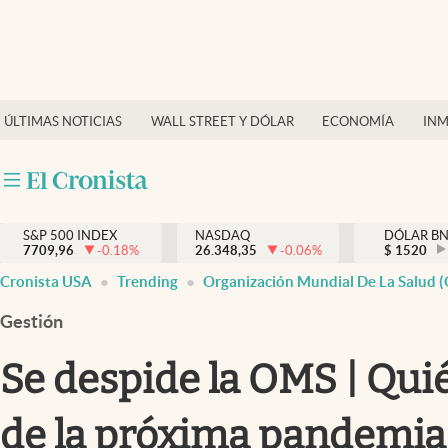
Últimas Noticias
Finanzas y economía
ÚLTIMAS NOTICIAS
WALL STREET Y DÓLAR
ECONOMÍA
INM
Wall Street y dólar
Inmigración
Trending
S&P 500 INDEX
NASDAQ
DÓLAR B
7709,96
-0.18
%
26.348,35
-0.06
%
$
1520
Tiempo
Cronista USA
Trending
Organización Mundial De La Salud 
Ciencia y salud
Gestión
Espiritual
Se despide la OMS | Qui
Streaming
de la próxima pandemia
PC y mobile