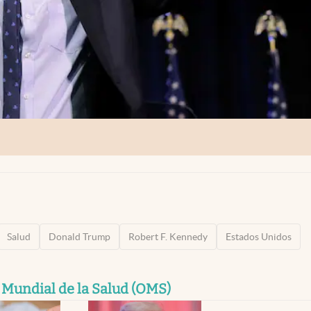
Salud
Donald Trump
Robert F. Kennedy
Estados Unidos
Mundial de la Salud (OMS)