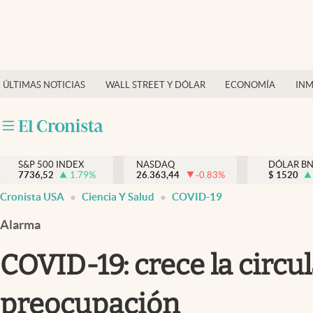
Últimas Noticias
Finanzas y economía
ÚLTIMAS NOTICIAS
WALL STREET Y DÓLAR
ECONOMÍA
INM
Wall Street y dólar
Inmigración
Trending
S&P 500 INDEX
NASDAQ
DÓLAR B
7736,52
1.79
%
26.363,44
-0.83
%
$
1520
Tiempo
Cronista USA
Ciencia Y Salud
COVID-19
Ciencia y salud
Alarma
Espiritual
COVID-19: crece la circul
Streaming
preocupación
PC y mobile