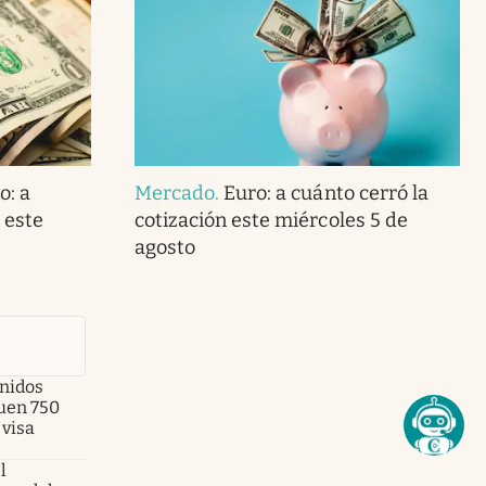
o: a
Mercado
.
Euro: a cuánto cerró la
 este
cotización este miércoles 5 de
agosto
Unidos
uen 750
 visa
l