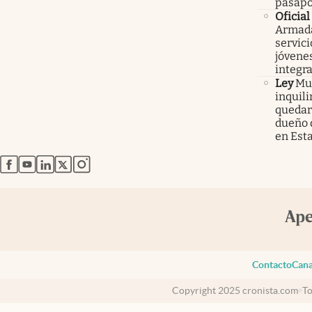
pasapo
Oficial
Armada
servici
jóvenes
integra
Ley
Mur
inquil
quedars
dueño 
en Est
abre en nueva pestaña
abre en nueva pestaña
abre en nueva pestaña
abre en nueva pestaña
abre en nueva pestaña
Contacto
Cana
Copyright 2025 cronista.com
To