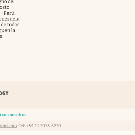
no del
gosto
 | Perú,
enezuela
 de todos
guen la
te
á con nosotros
timiento
Tel:
+54 11 7078-3270