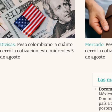
Divisas
.
Peso colombiano: a cuánto
Mercado
.
Pe
cerró la cotización este miércoles 5
cerró la coti
de agosto
de agosto
Las m
Docume
México
Domini
país a 
poster