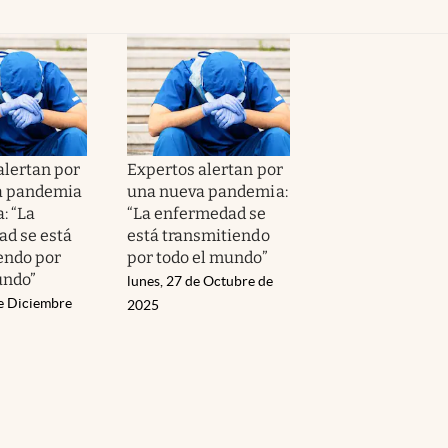
alertan por
Expertos alertan por
a pandemia
una nueva pandemia:
: “La
“La enfermedad se
d se está
está transmitiendo
endo por
por todo el mundo”
undo”
lunes, 27 de Octubre de
de Diciembre
2025