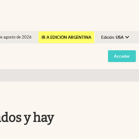
de agosto de 2026
IR A EDICIÓN ARGENTINA
Edición:
USA
Argentina
Acceder
España
México
USA
Colombia
Uruguay
ados y hay