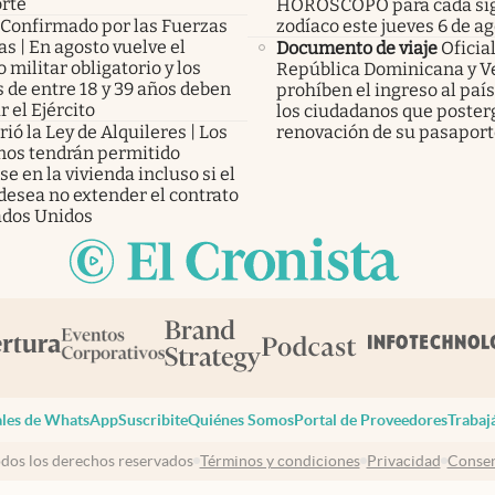
rte
HORÓSCOPO para cada sig
Confirmado por las Fuerzas
zodíaco este jueves 6 de a
s | En agosto vuelve el
Documento de viaje
Oficial
o militar obligatorio y los
República Dominicana y V
 de entre 18 y 39 años deben
prohíben el ingreso al país
r el Ejército
los ciudadanos que poster
ió la Ley de Alquileres | Los
renovación de su pasapor
inos tendrán permitido
e en la vivienda incluso si el
desea no extender el contrato
ados Unidos
les de WhatsApp
Suscribite
Quiénes Somos
Portal de Proveedores
Trabaj
dos los derechos reservados
Términos y condiciones
Privacidad
Consen