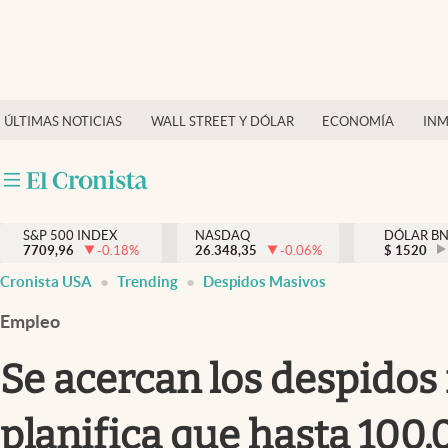
Últimas Noticias
Finanzas y economía
ÚLTIMAS NOTICIAS
WALL STREET Y DÓLAR
ECONOMÍA
INM
Wall Street y dólar
Inmigración
Trending
S&P 500 INDEX
NASDAQ
DÓLAR B
7709,96
-0.18
%
26.348,35
-0.06
%
$
1520
Tiempo
Cronista USA
Trending
Despidos Masivos
Ciencia y salud
Empleo
Espiritual
Se acercan los despidos
Streaming
planifica que hasta 100
PC y mobile