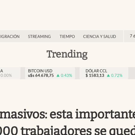
7 
IGRACIÓN
STREAMING
TIEMPO
CIENCIA Y SALUD
Trending
NA
BITCOIN USD
DÓLAR CCL
0.00
%
u$s
64.678,75
0.43
%
$
1583,13
0.72
%
 masivos: esta important
.000 trabajadores se que