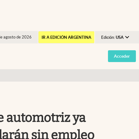
de agosto de 2026
IR A EDICIÓN ARGENTINA
Edición:
USA
Argentina
Acceder
España
México
USA
Colombia
Uruguay
e automotriz ya
darán sin empleo