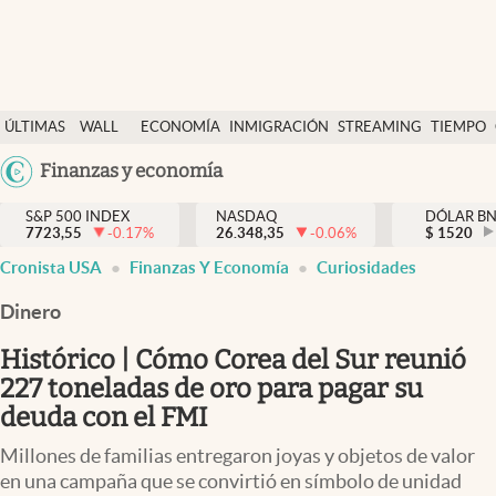
Últimas Noticias
ÚLTIMAS
WALL
ECONOMÍA
INMIGRACIÓN
STREAMING
TIEMPO
Finanzas y economía
NOTICIAS
STREET
Argentina
Finanzas y economía
Wall Street y dólar
Y
España
Inmigración
DÓLAR
S&P 500 INDEX
NASDAQ
DÓLAR B
7723,55
-0.17
%
26.348,35
-0.06
%
México
$
1520
Trending
Cronista USA
Finanzas Y Economía
Curiosidades
USA
Tiempo
Colombia
Dinero
Uruguay
Ciencia y salud
Histórico | Cómo Corea del Sur reunió
Espiritual
227 toneladas de oro para pagar su
deuda con el FMI
Streaming
Millones de familias entregaron joyas y objetos de valor
PC y mobile
en una campaña que se convirtió en símbolo de unidad