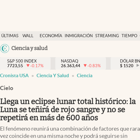
Últimas Noticias
ÚLTIMAS
WALL
ECONOMÍA
INMIGRACIÓN
STREAMING
TIEMPO
Finanzas y economía
NOTICIAS
STREET
Argentina
Ciencia y salud
Wall Street y dólar
Y
España
Inmigración
DÓLAR
S&P 500 INDEX
NASDAQ
DÓLAR B
7723,55
-0.17
%
26.363,44
-0.83
%
México
$
1520
Trending
Cronista USA
Ciencia Y Salud
Ciencia
USA
Tiempo
Colombia
Cielo
Uruguay
Ciencia y salud
Llega un eclipse lunar total histórico: la
Espiritual
Luna se teñirá de rojo sangre y no se
repetirá en más de 600 años
Streaming
El fenómeno reunirá una combinación de factores que rara
PC y mobile
vez coincide en una misma noche y podrá seguirse sin