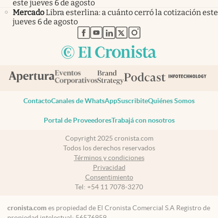
este jueves 6 de agosto
Mercado
Libra esterlina: a cuánto cerró la cotización este
jueves 6 de agosto
abre en nueva pestaña
abre en nueva pestaña
abre en nueva pestaña
abre en nueva pestaña
abre en nueva pestaña
Contacto
Canales de WhatsApp
Suscribite
Quiénes Somos
Portal de Proveedores
Trabajá con nosotros
Copyright 2025 cronista.com
Todos los derechos reservados
Términos y condiciones
Privacidad
Consentimiento
Tel:
+54 11 7078-3270
cronista.com
es propiedad de El Cronista Comercial S.A Registro de
propiedad intelectual: 56576959