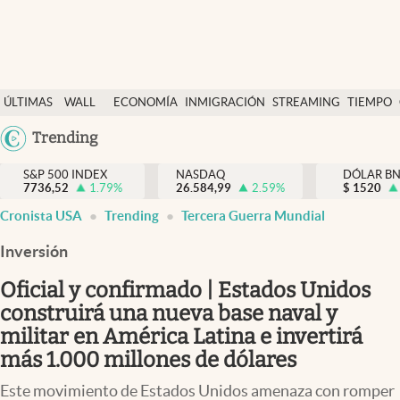
Últimas Noticias
ÚLTIMAS
WALL
ECONOMÍA
INMIGRACIÓN
STREAMING
TIEMPO
Finanzas y economía
NOTICIAS
STREET
Argentina
Trending
Wall Street y dólar
Y
España
Inmigración
DÓLAR
S&P 500 INDEX
NASDAQ
DÓLAR B
7736,52
1.79
%
26.584,99
2.59
%
México
$
1520
Trending
Cronista USA
Trending
Tercera Guerra Mundial
USA
Tiempo
Colombia
Inversión
Uruguay
Ciencia y salud
Oficial y confirmado | Estados Unidos
Espiritual
construirá una nueva base naval y
militar en América Latina e invertirá
Streaming
más 1.000 millones de dólares
PC y mobile
Este movimiento de Estados Unidos amenaza con romper