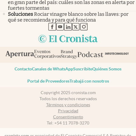
en gran parte del país: cuáles son las zonas en alerta por
fuertes tormentas
Soluciones
Rociar vinagre blanco sobre las llaves: por
qué se recomienda y para qué funciona
abre en nueva pestaña
abre en nueva pestaña
abre en nueva pestaña
abre en nueva pestaña
abre en nueva pestaña
Contacto
Canales de WhatsApp
Suscribite
Quiénes Somos
Portal de Proveedores
Trabajá con nosotros
Copyright 2025 cronista.com
Todos los derechos reservados
Términos y condiciones
Privacidad
Consentimiento
Tel:
+54 11 7078-3270
cronista.com
es propiedad de El Cronista Comercial S.A Registro de