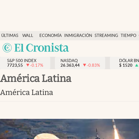
Últimas Noticias
ÚLTIMAS
WALL
ECONOMÍA
INMIGRACIÓN
STREAMING
TIEMPO
Finanzas y economía
NOTICIAS
STREET
Argentina
Wall Street y dólar
Y
España
Inmigración
DÓLAR
S&P 500 INDEX
NASDAQ
DÓLAR B
7723,55
-0.17
%
26.363,44
-0.83
%
México
$
1520
Trending
USA
América Latina
Tiempo
Colombia
América Latina
Uruguay
Ciencia y salud
Espiritual
Streaming
PC y mobile