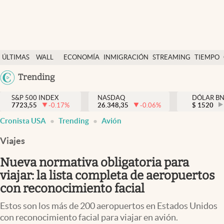
Últimas Noticias
ÚLTIMAS
WALL
ECONOMÍA
INMIGRACIÓN
STREAMING
TIEMPO
Finanzas y economía
NOTICIAS
STREET
Argentina
Trending
Wall Street y dólar
Y
España
Inmigración
DÓLAR
S&P 500 INDEX
NASDAQ
DÓLAR B
7723,55
-0.17
%
26.348,35
-0.06
%
México
$
1520
Trending
Cronista USA
Trending
Avión
USA
Tiempo
Colombia
Viajes
Uruguay
Ciencia y salud
Nueva normativa obligatoria para
Espiritual
viajar: la lista completa de aeropuertos
con reconocimiento facial
Streaming
Estos son los más de 200 aeropuertos en Estados Unidos
PC y mobile
con reconocimiento facial para viajar en avión.