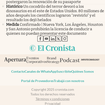
postergaron la renovación de su pasaporte
Histórico
Un cocodrilo del terror devoró a los
dinosaurios en el este de Estados Unidos. 80 millones de
años después los científicos lograron “revivirlo” y el
resultado los dejó helados
Medida
Confirmado | Nueva York, Los Ángeles, Houston
y San Antonio prohibirán la licencia de conducir a
quienes no puedan presentar este documento
abre en nueva pestaña
abre en nueva pestaña
abre en nueva pestaña
abre en nueva pestaña
abre en nueva pestaña
Contacto
Canales de WhatsApp
Suscribite
Quiénes Somos
Portal de Proveedores
Trabajá con nosotros
Copyright 2025 cronista.com
Todos los derechos reservados
Términos y condiciones
Privacidad