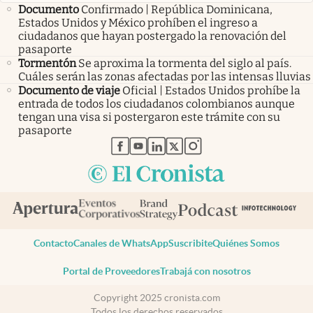
Documento
Confirmado | República Dominicana,
Estados Unidos y México prohíben el ingreso a
ciudadanos que hayan postergado la renovación del
pasaporte
Tormentón
Se aproxima la tormenta del siglo al país.
Cuáles serán las zonas afectadas por las intensas lluvias
Documento de viaje
Oficial | Estados Unidos prohíbe la
entrada de todos los ciudadanos colombianos aunque
tengan una visa si postergaron este trámite con su
pasaporte
abre en nueva pestaña
abre en nueva pestaña
abre en nueva pestaña
abre en nueva pestaña
abre en nueva pestaña
Contacto
Canales de WhatsApp
Suscribite
Quiénes Somos
Portal de Proveedores
Trabajá con nosotros
Copyright 2025 cronista.com
Todos los derechos reservados