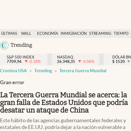
Últimas Noticias
ÚLTIMAS
WALL
ECONOMÍA
INMIGRACIÓN
STREAMING
TIEMPO
Finanzas y economía
NOTICIAS
STREET
Argentina
Trending
Wall Street y dólar
Y
España
Inmigración
DÓLAR
S&P 500 INDEX
NASDAQ
DÓLAR B
7709,96
-0.18
%
26.348,35
-0.06
%
México
$
1520
Trending
Cronista USA
Trending
Tercera Guerra Mundial
USA
Tiempo
Colombia
Gran error
Uruguay
Ciencia y salud
La Tercera Guerra Mundial se acerca: la
Espiritual
gran falla de Estados Unidos que podría
desatar un ataque de China
Streaming
Este hábito de las agencias gubernamentales federales y
PC y mobile
estatales de EE.UU. podría dejar a la nación vulnerable a