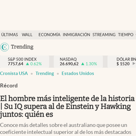
Últimas Noticias
ÚLTIMAS
WALL
ECONOMÍA
INMIGRACIÓN
STREAMING
TIEMPO
Finanzas y economía
NOTICIAS
STREET
Argentina
Trending
Wall Street y dólar
Y
España
Inmigración
DÓLAR
S&P 500 INDEX
NASDAQ
DÓLAR B
7757,64
0.62
%
26.690,62
1.30
%
México
$
1520
Trending
Cronista USA
Trending
Estados Unidos
USA
Tiempo
Colombia
Récord
Uruguay
Ciencia y salud
El hombre más inteligente de la historia
Espiritual
| Su IQ supera al de Einstein y Hawking
juntos: quién es
Streaming
Conoce más detalles sobre el australiano que posee un
PC y mobile
coeficiente intelectual superior al de los más destacados