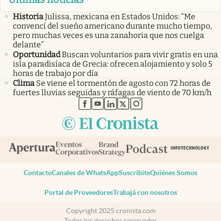
Historia
Julissa, mexicana en Estados Unidos: “Me
convencí del sueño americano durante mucho tiempo,
pero muchas veces es una zanahoria que nos cuelga
delante”
Oportunidad
Buscan voluntarios para vivir gratis en una
isla paradisíaca de Grecia: ofrecen alojamiento y solo 5
horas de trabajo por día
Clima
Se viene el tormentón de agosto con 72 horas de
fuertes lluvias seguidas y ráfagas de viento de 70 km/h
abre en nueva pestaña
abre en nueva pestaña
abre en nueva pestaña
abre en nueva pestaña
abre en nueva pestaña
Contacto
Canales de WhatsApp
Suscribite
Quiénes Somos
Portal de Proveedores
Trabajá con nosotros
Copyright 2025 cronista.com
Todos los derechos reservados