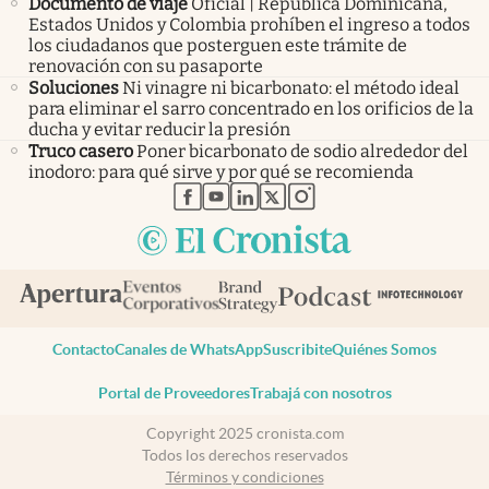
Documento de viaje
Oficial | República Dominicana,
Estados Unidos y Colombia prohíben el ingreso a todos
los ciudadanos que posterguen este trámite de
renovación con su pasaporte
Soluciones
Ni vinagre ni bicarbonato: el método ideal
para eliminar el sarro concentrado en los orificios de la
ducha y evitar reducir la presión
Truco casero
Poner bicarbonato de sodio alrededor del
inodoro: para qué sirve y por qué se recomienda
abre en nueva pestaña
abre en nueva pestaña
abre en nueva pestaña
abre en nueva pestaña
abre en nueva pestaña
Contacto
Canales de WhatsApp
Suscribite
Quiénes Somos
Portal de Proveedores
Trabajá con nosotros
Copyright 2025 cronista.com
Todos los derechos reservados
Términos y condiciones