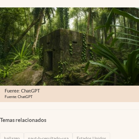
Lifestyle
USA
Fuente: ChatGPT
Fuente: ChatGPT
Temas relacionados
hallazgo
naut-b-resultado-usa
Estados Unidos