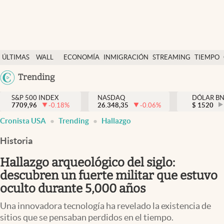
Últimas Noticias
ÚLTIMAS
WALL
ECONOMÍA
INMIGRACIÓN
STREAMING
TIEMPO
Finanzas y economía
NOTICIAS
STREET
Argentina
Trending
Wall Street y dólar
Y
España
Inmigración
DÓLAR
S&P 500 INDEX
NASDAQ
DÓLAR B
7709,96
-0.18
%
26.348,35
-0.06
%
México
$
1520
Trending
Cronista USA
Trending
Hallazgo
USA
Tiempo
Colombia
Historia
Uruguay
Ciencia y salud
Hallazgo arqueológico del siglo:
Espiritual
descubren un fuerte militar que estuvo
oculto durante 5,000 años
Streaming
Una innovadora tecnología ha revelado la existencia de
PC y mobile
sitios que se pensaban perdidos en el tiempo.