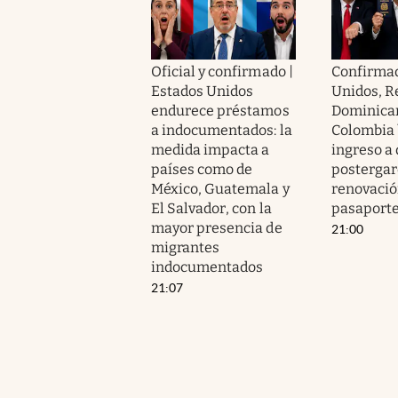
Oficial y confirmado |
Confirmad
Estados Unidos
Unidos, R
endurece préstamos
Dominica
a indocumentados: la
Colombia 
medida impacta a
ingreso a
países como de
postergar
México, Guatemala y
renovació
El Salvador, con la
pasaport
mayor presencia de
21:00
migrantes
indocumentados
21:07