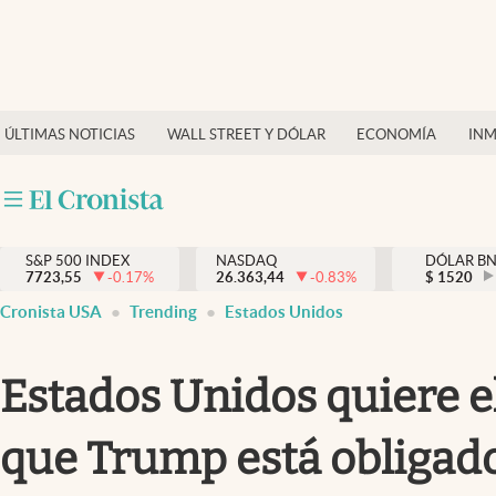
Últimas Noticias
Finanzas y economía
ÚLTIMAS NOTICIAS
WALL STREET Y DÓLAR
ECONOMÍA
INM
Wall Street y dólar
Inmigración
Trending
S&P 500 INDEX
NASDAQ
DÓLAR B
7723,55
-0.17
%
26.363,44
-0.83
%
$
1520
Tiempo
Cronista USA
Trending
Estados Unidos
Ciencia y salud
Estados Unidos quiere e
Espiritual
Streaming
que Trump está obligado
PC y mobile