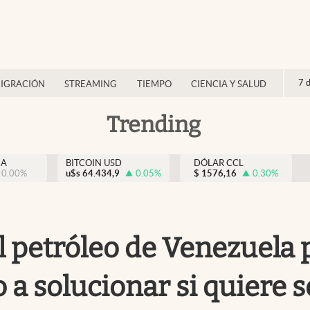
7 
IGRACIÓN
STREAMING
TIEMPO
CIENCIA Y SALUD
Trending
NA
BITCOIN USD
DÓLAR CCL
0.00
%
u$s
64.434,9
0.05
%
$
1576,16
0.30
%
l petróleo de Venezuela
 a solucionar si quiere 