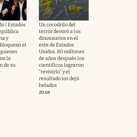
o | Estados
Un cocodrilo del
epública
terror devoró a los
na y
dinosaurios en el
bloquean el
este de Estados
 quienes
Unidos. 80 millones
on la
de años después los
n de su
científicos lograron
e
“revivirlo” y el
resultado los dejó
helados
20:04