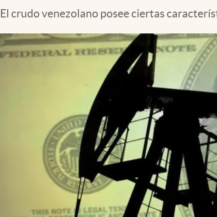
Lifestyle
El crudo venezolano posee ciertas caracterís