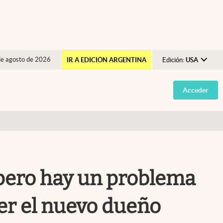
de agosto de 2026
IR A EDICIÓN ARGENTINA
Edición:
USA
Argentina
Acceder
España
México
USA
Colombia
Uruguay
 pero hay un problema
ser el nuevo dueño