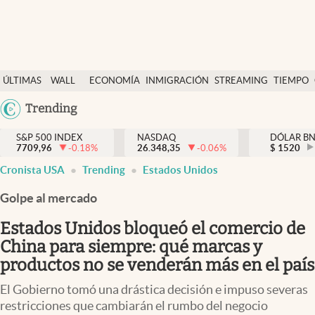
Últimas Noticias
ÚLTIMAS
WALL
ECONOMÍA
INMIGRACIÓN
STREAMING
TIEMPO
Finanzas y economía
NOTICIAS
STREET
Argentina
Trending
Wall Street y dólar
Y
España
Inmigración
DÓLAR
S&P 500 INDEX
NASDAQ
DÓLAR B
7709,96
-0.18
%
26.348,35
-0.06
%
México
$
1520
abre en nueva pestaña
abre en nueva pestaña
abre en nueva pestaña
Trending
Cronista USA
Trending
Estados Unidos
USA
Tiempo
Colombia
Golpe al mercado
Uruguay
Ciencia y salud
Estados Unidos bloqueó el comercio de
Espiritual
China para siempre: qué marcas y
productos no se venderán más en el país
Streaming
El Gobierno tomó una drástica decisión e impuso severas
PC y mobile
restricciones que cambiarán el rumbo del negocio