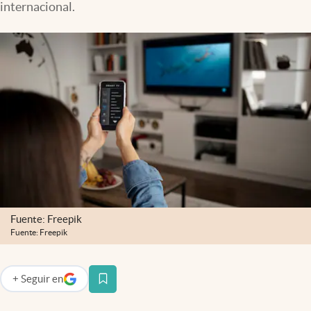
internacional.
Lifestyle
USA
Fuente: Freepik
Fuente: Freepik
+
Seguir
en
abre en nueva pestaña