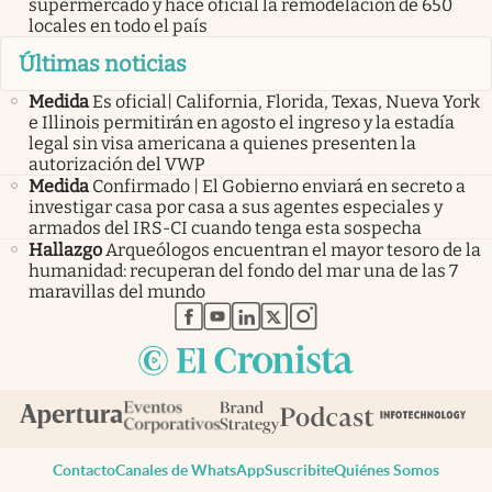
supermercado y hace oficial la remodelación de 650
locales en todo el país
Últimas noticias
Medida
Es oficial| California, Florida, Texas, Nueva York
e Illinois permitirán en agosto el ingreso y la estadía
legal sin visa americana a quienes presenten la
autorización del VWP
Medida
Confirmado | El Gobierno enviará en secreto a
investigar casa por casa a sus agentes especiales y
armados del IRS-CI cuando tenga esta sospecha
Hallazgo
Arqueólogos encuentran el mayor tesoro de la
humanidad: recuperan del fondo del mar una de las 7
maravillas del mundo
abre en nueva pestaña
abre en nueva pestaña
abre en nueva pestaña
abre en nueva pestaña
abre en nueva pestaña
Contacto
Canales de WhatsApp
Suscribite
Quiénes Somos