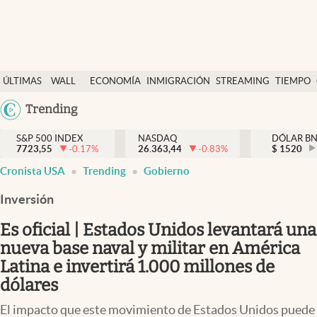
Últimas Noticias
ÚLTIMAS
WALL
ECONOMÍA
INMIGRACIÓN
STREAMING
TIEMPO
Finanzas y economía
NOTICIAS
STREET
Argentina
Trending
Wall Street y dólar
Y
España
Inmigración
DÓLAR
S&P 500 INDEX
NASDAQ
DÓLAR B
7723,55
-0.17
%
26.363,44
-0.83
%
México
$
1520
Trending
Cronista USA
Trending
Gobierno
USA
Tiempo
Colombia
Inversión
Uruguay
Ciencia y salud
Es oficial | Estados Unidos levantará una
Espiritual
nueva base naval y militar en América
Latina e invertirá 1.000 millones de
Streaming
dólares
PC y mobile
El impacto que este movimiento de Estados Unidos puede