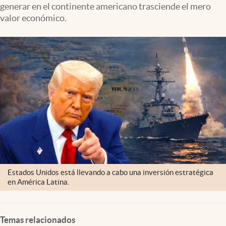
generar en el continente americano trasciende el mero
Lifestyle
valor económico.
USA
Estados Unidos está llevando a cabo una inversión estratégica
en América Latina.
Temas relacionados