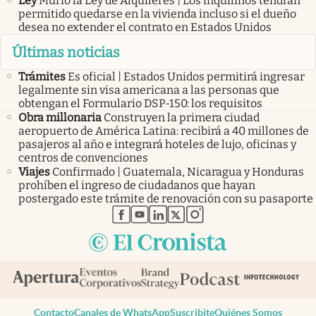
Ley
Murió la Ley de Alquileres | Los inquilinos tendrán
permitido quedarse en la vivienda incluso si el dueño
desea no extender el contrato en Estados Unidos
Últimas noticias
Trámites
Es oficial | Estados Unidos permitirá ingresar
legalmente sin visa americana a las personas que
obtengan el Formulario DSP-150: los requisitos
Obra millonaria
Construyen la primera ciudad
aeropuerto de América Latina: recibirá a 40 millones de
pasajeros al año e integrará hoteles de lujo, oficinas y
centros de convenciones
Viajes
Confirmado | Guatemala, Nicaragua y Honduras
prohíben el ingreso de ciudadanos que hayan
postergado este trámite de renovación con su pasaporte
abre en nueva pestaña
abre en nueva pestaña
abre en nueva pestaña
abre en nueva pestaña
abre en nueva pestaña
Contacto
Canales de WhatsApp
Suscribite
Quiénes Somos