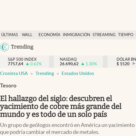
Últimas Noticias
ÚLTIMAS
WALL
ECONOMÍA
INMIGRACIÓN
STREAMING
TIEMPO
Finanzas y economía
NOTICIAS
STREET
Trending
Wall Street y dólar
Y
Inmigración
DÓLAR
S&P 500 INDEX
NASDAQ
DÓLAR B
7757,64
0.62
%
26.690,62
1.30
%
$
1520
Trending
Cronista USA
Trending
Estados Unidos
Tiempo
Tesoro
Ciencia y salud
El hallazgo del siglo: descubren el
Espiritual
yacimiento de cobre más grande del
mundo y es todo de un solo país
Streaming
Un grupo de geólogos encontró en América un yacimiento
PC y mobile
que podría cambiar el mercado de metales.