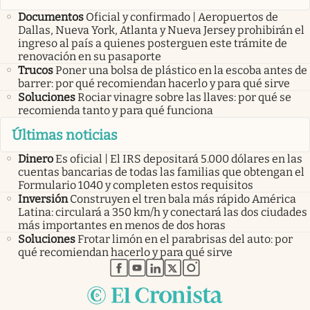
Documentos
Oficial y confirmado | Aeropuertos de
Dallas, Nueva York, Atlanta y Nueva Jersey prohibirán el
ingreso al país a quienes posterguen este trámite de
renovación en su pasaporte
Trucos
Poner una bolsa de plástico en la escoba antes de
barrer: por qué recomiendan hacerlo y para qué sirve
Soluciones
Rociar vinagre sobre las llaves: por qué se
recomienda tanto y para qué funciona
Últimas noticias
Dinero
Es oficial | El IRS depositará 5.000 dólares en las
cuentas bancarias de todas las familias que obtengan el
Formulario 1040 y completen estos requisitos
Inversión
Construyen el tren bala más rápido América
Latina: circulará a 350 km/h y conectará las dos ciudades
más importantes en menos de dos horas
Soluciones
Frotar limón en el parabrisas del auto: por
qué recomiendan hacerlo y para qué sirve
abre en nueva pestaña
abre en nueva pestaña
abre en nueva pestaña
abre en nueva pestaña
abre en nueva pestaña