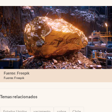
Lifestyle
USA
Fuente: Freepik
Fuente: Freepik
Temas relacionados
Estados Unidos
yacimiento
cobre
Chile