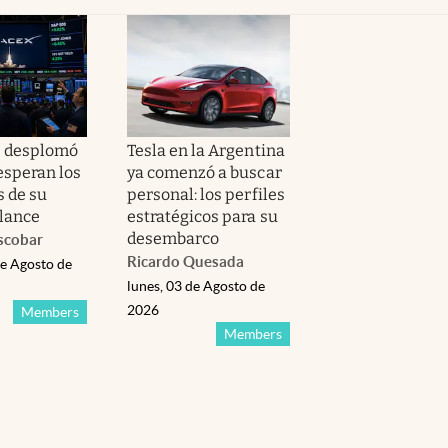
e desplomó
Tesla en la Argentina
esperan los
ya comenzó a buscar
s de su
personal: los perfiles
lance
estratégicos para su
desembarco
scobar
Ricardo Quesada
de Agosto de
lunes, 03 de Agosto de
2026
Members
Members