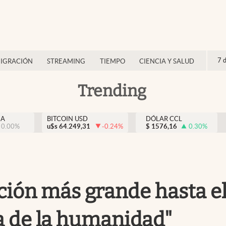
7 
IGRACIÓN
STREAMING
TIEMPO
CIENCIA Y SALUD
Trending
NA
BITCOIN USD
DÓLAR CCL
0.00
%
u$s
64.249,31
-0.24
%
$
1576,16
0.30
%
ción más grande hasta e
da de la humanidad"