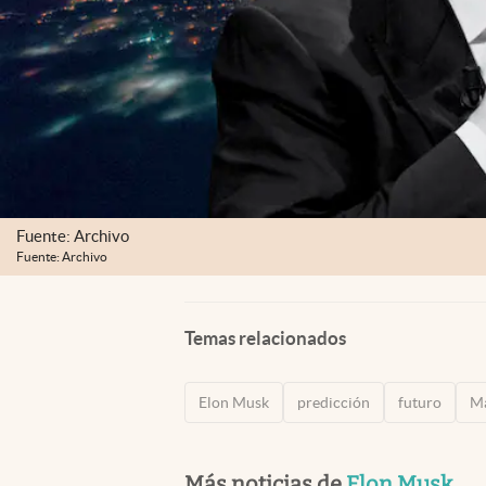
Fuente: Archivo
Fuente: Archivo
Temas relacionados
Elon Musk
predicción
futuro
M
Más noticias de
Elon Musk