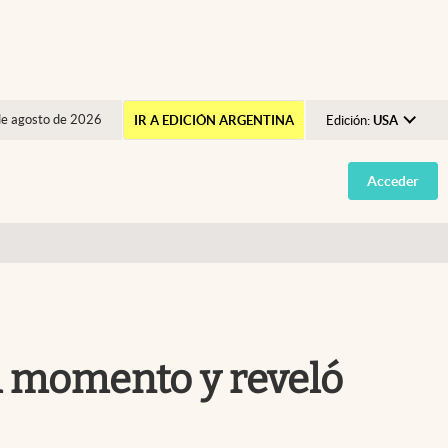
de agosto de 2026
IR A EDICIÓN ARGENTINA
Edición:
USA
Argentina
Acceder
España
México
USA
Colombia
Uruguay
l momento y reveló