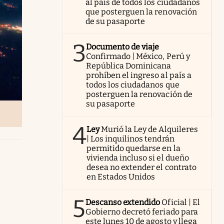
al país de todos los ciudadanos
que posterguen la renovación
de su pasaporte
3
Documento de viaje
Confirmado | México, Perú y
República Dominicana
prohíben el ingreso al país a
todos los ciudadanos que
posterguen la renovación de
su pasaporte
4
Ley
Murió la Ley de Alquileres
| Los inquilinos tendrán
permitido quedarse en la
vivienda incluso si el dueño
desea no extender el contrato
en Estados Unidos
5
Descanso extendido
Oficial | El
Gobierno decretó feriado para
este lunes 10 de agosto y llega