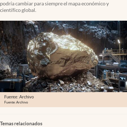
podría cambiar para siempre el mapa económico y
Lifestyle
científico global.
USA
Fuente: Archivo
Fuente: Archivo
Temas relacionados