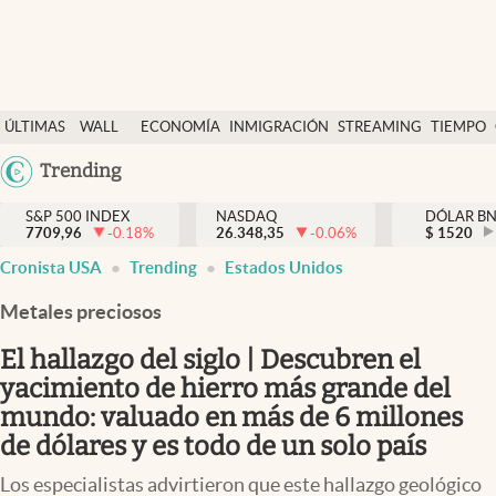
Últimas Noticias
ÚLTIMAS
WALL
ECONOMÍA
INMIGRACIÓN
STREAMING
TIEMPO
Finanzas y economía
NOTICIAS
STREET
Argentina
Trending
Wall Street y dólar
Y
España
Inmigración
DÓLAR
S&P 500 INDEX
NASDAQ
DÓLAR B
7709,96
-0.18
%
26.348,35
-0.06
%
México
$
1520
Trending
Cronista USA
Trending
Estados Unidos
USA
Tiempo
Colombia
Metales preciosos
Uruguay
Ciencia y salud
El hallazgo del siglo | Descubren el
Espiritual
yacimiento de hierro más grande del
mundo: valuado en más de 6 millones
Streaming
de dólares y es todo de un solo país
PC y mobile
Los especialistas advirtieron que este hallazgo geológico