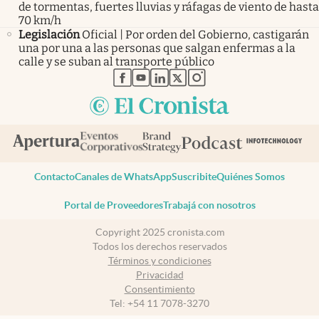
de tormentas, fuertes lluvias y ráfagas de viento de hasta
70 km/h
Legislación
Oficial | Por orden del Gobierno, castigarán
una por una a las personas que salgan enfermas a la
calle y se suban al transporte público
abre en nueva pestaña
abre en nueva pestaña
abre en nueva pestaña
abre en nueva pestaña
abre en nueva pestaña
Contacto
Canales de WhatsApp
Suscribite
Quiénes Somos
Portal de Proveedores
Trabajá con nosotros
Copyright 2025 cronista.com
Todos los derechos reservados
Términos y condiciones
Privacidad
Consentimiento
Tel:
+54 11 7078-3270