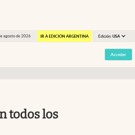
de agosto de 2026
IR A EDICIÓN ARGENTINA
Edición:
USA
Argentina
Acceder
España
México
USA
Colombia
Uruguay
n todos los