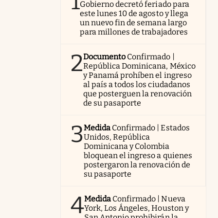
1
Gobierno decretó feriado para
este lunes 10 de agosto y llega
un nuevo fin de semana largo
para millones de trabajadores
2
Documento
Confirmado |
República Dominicana, México
y Panamá prohíben el ingreso
al país a todos los ciudadanos
que posterguen la renovación
de su pasaporte
3
Medida
Confirmado | Estados
Unidos, República
Dominicana y Colombia
bloquean el ingreso a quienes
postergaron la renovación de
su pasaporte
4
Medida
Confirmado | Nueva
York, Los Ángeles, Houston y
San Antonio prohibirán la