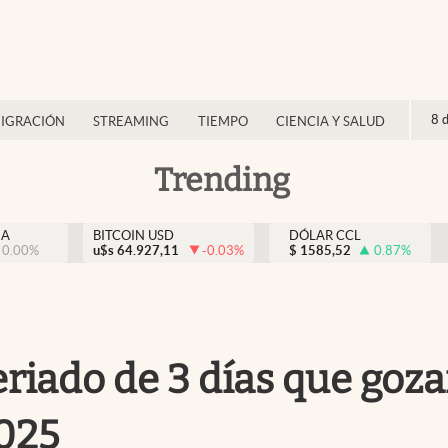
8 
IGRACIÓN
STREAMING
TIEMPO
CIENCIA Y SALUD
Trending
NA
BITCOIN USD
DÓLAR CCL
0.00
%
u$s
64.927,11
-0.03
%
$
1585,52
0.87
%
eriado de 3 días que goza
2025