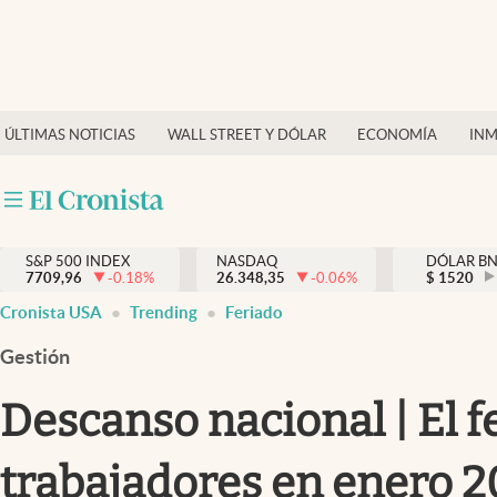
Últimas Noticias
Finanzas y economía
ÚLTIMAS NOTICIAS
WALL STREET Y DÓLAR
ECONOMÍA
INM
Wall Street y dólar
Inmigración
Trending
S&P 500 INDEX
NASDAQ
DÓLAR B
7709,96
-0.18
%
26.348,35
-0.06
%
$
1520
Tiempo
Cronista USA
Trending
Feriado
Ciencia y salud
Gestión
Espiritual
Descanso nacional | El f
Streaming
trabajadores en enero 
PC y mobile