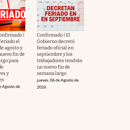
confirmado |
Confirmado | El
feriado el
Gobierno decretó
de agosto y
feriado oficial en
nuevo fin de
septiembre y los
rgo para
trabajadores tendrán
de
un nuevo fin de
es y
semana largo
es
jueves, 06 de Agosto de
e Agosto de
2026