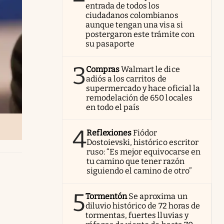
entrada de todos los
ciudadanos colombianos
aunque tengan una visa si
postergaron este trámite con
su pasaporte
3
Compras
Walmart le dice
adiós a los carritos de
supermercado y hace oficial la
remodelación de 650 locales
en todo el país
4
Reflexiones
Fiódor
Dostoievski, histórico escritor
ruso: “Es mejor equivocarse en
tu camino que tener razón
siguiendo el camino de otro”
5
Tormentón
Se aproxima un
diluvio histórico de 72 horas de
tormentas, fuertes lluvias y