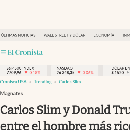
Últimas Noticias
Finanzas y economía
ÚLTIMAS NOTICIAS
WALL STREET Y DÓLAR
ECONOMÍA
INM
Wall Street y dólar
Inmigración
Trending
S&P 500 INDEX
NASDAQ
DÓLAR B
7709,96
-0.18
%
26.348,35
-0.06
%
$
1520
Tiempo
Cronista USA
Trending
Carlos Slim
Ciencia y salud
Magnates
Espiritual
Carlos Slim y Donald Tr
Streaming
entre el hombre más ric
PC y mobile