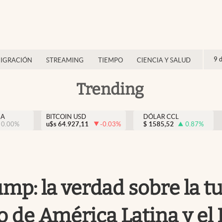
9 
IGRACIÓN
STREAMING
TIEMPO
CIENCIA Y SALUD
Trending
NA
BITCOIN USD
DÓLAR CCL
0.00
%
u$s
64.927,11
-0.03
%
$
1585,52
0.87
%
ump: la verdad sobre la 
o de América Latina y el