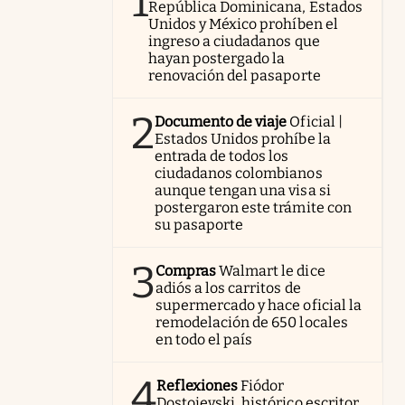
1
República Dominicana, Estados
Unidos y México prohíben el
ingreso a ciudadanos que
hayan postergado la
renovación del pasaporte
2
Documento de viaje
Oficial |
Estados Unidos prohíbe la
entrada de todos los
ciudadanos colombianos
aunque tengan una visa si
postergaron este trámite con
su pasaporte
3
Compras
Walmart le dice
adiós a los carritos de
supermercado y hace oficial la
remodelación de 650 locales
en todo el país
4
Reflexiones
Fiódor
Dostoievski, histórico escritor