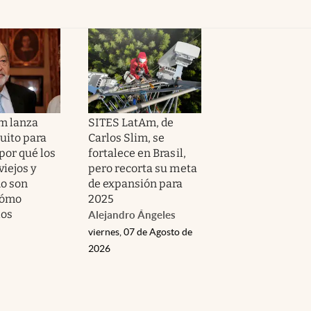
im lanza
SITES LatAm, de
uito para
Carlos Slim, se
por qué los
fortalece en Brasil,
viejos y
pero recorta su meta
o son
de expansión para
cómo
2025
los
Alejandro Ángeles
viernes, 07 de Agosto de
2026