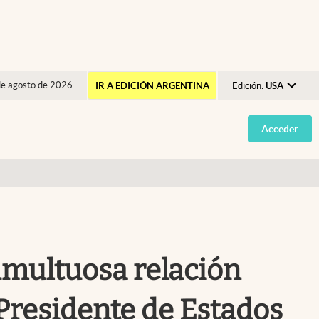
de agosto de 2026
IR A EDICIÓN ARGENTINA
Edición:
USA
Argentina
Acceder
España
México
USA
Colombia
Uruguay
tumultuosa relación
 Presidente de Estados