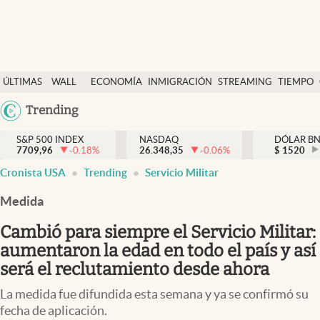
Últimas Noticias
ÚLTIMAS
WALL
ECONOMÍA
INMIGRACIÓN
STREAMING
TIEMPO
Finanzas y economía
NOTICIAS
STREET
Argentina
Trending
Wall Street y dólar
Y
España
Inmigración
DÓLAR
S&P 500 INDEX
NASDAQ
DÓLAR B
7709,96
-0.18
%
26.348,35
-0.06
%
México
$
1520
Trending
Cronista USA
Trending
Servicio Militar
USA
Tiempo
Colombia
Medida
Uruguay
Ciencia y salud
Cambió para siempre el Servicio Militar:
Espiritual
aumentaron la edad en todo el país y así
será el reclutamiento desde ahora
Streaming
La medida fue difundida esta semana y ya se confirmó su
PC y mobile
fecha de aplicación.