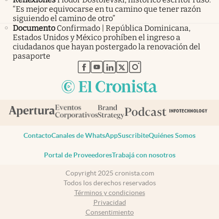
“Es mejor equivocarse en tu camino que tener razón
siguiendo el camino de otro”
Documento
Confirmado | República Dominicana,
Estados Unidos y México prohíben el ingreso a
ciudadanos que hayan postergado la renovación del
pasaporte
abre en nueva pestaña
abre en nueva pestaña
abre en nueva pestaña
abre en nueva pestaña
abre en nueva pestaña
Contacto
Canales de WhatsApp
Suscribite
Quiénes Somos
Portal de Proveedores
Trabajá con nosotros
Copyright 2025 cronista.com
Todos los derechos reservados
Términos y condiciones
Privacidad
Consentimiento