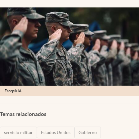
Lifestyle
USA
Freepik IA
Temas relacionados
servicio militar
Estados Unidos
Gobierno