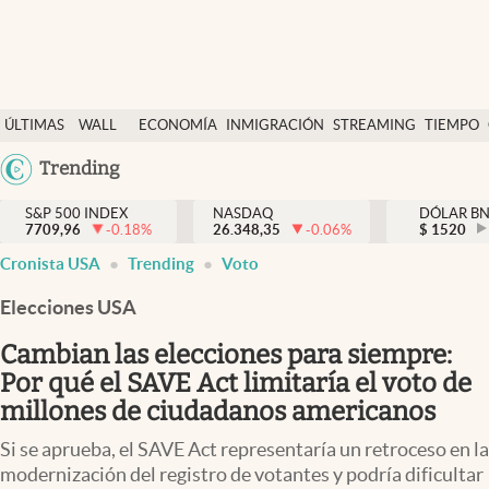
Últimas Noticias
ÚLTIMAS
WALL
ECONOMÍA
INMIGRACIÓN
STREAMING
TIEMPO
Finanzas y economía
NOTICIAS
STREET
Argentina
Trending
Wall Street y dólar
Y
España
Inmigración
DÓLAR
S&P 500 INDEX
NASDAQ
DÓLAR B
7709,96
-0.18
%
26.348,35
-0.06
%
México
$
1520
Trending
Cronista USA
Trending
Voto
USA
Tiempo
Colombia
Elecciones USA
Uruguay
Ciencia y salud
Cambian las elecciones para siempre:
Espiritual
Por qué el SAVE Act limitaría el voto de
millones de ciudadanos americanos
Streaming
Si se aprueba, el SAVE Act representaría un retroceso en la
PC y mobile
modernización del registro de votantes y podría dificultar