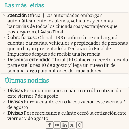
Las más leídas
Atención
Oficial | Las autoridades embargan
automáticamente los bienes, vehículos y cuentas
bancarias de todos los ciudadanos y extranjeros que
postergaron el Aviso Final
Cobro forzoso
Oficial | IRS confirmó que embargará
cuentas bancarias, vehículos y propiedades de personas
que no hayan presentado la Declaración Final de
Impuestos después de recibir una herencia
Descanso extendido
Oficial | El Gobierno decretó feriado
para este lunes 10 de agosto y llega un nuevo fin de
semana largo para millones de trabajadores
Últimas noticias
Divisas
Peso dominicano: a cuánto cerró la cotización
este viernes 7 de agosto
Divisas
Euro: a cuánto cerró la cotización este viernes 7
de agosto
Divisas
Peso mexicano: a cuánto cerró la cotización este
viernes 7 de agosto
abre en nueva pestaña
abre en nueva pestaña
abre en nueva pestaña
abre en nueva pestaña
abre en nueva pestaña