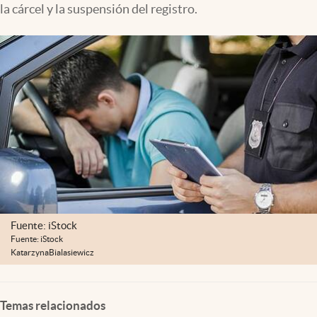
la cárcel y la suspensión del registro.
Lifestyle
USA
Fuente: iStock
Fuente: iStock
KatarzynaBialasiewicz
Temas relacionados