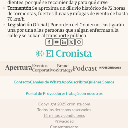
dientes: por qué se recomienda y para qué sirve
Tormentón
Se aproxima un diluvio histórico de 72 horas
de tormentas, fuertes lluvias y ráfagas de viento de hasta
70 km/h
Legislación
Oficial | Por orden del Gobierno, castigarán
una por una a las personas que salgan enfermas a la
calle y se suban al transporte público
abre en nueva pestaña
abre en nueva pestaña
abre en nueva pestaña
abre en nueva pestaña
abre en nueva pestaña
Contacto
Canales de WhatsApp
Suscribite
Quiénes Somos
Portal de Proveedores
Trabajá con nosotros
Copyright 2025 cronista.com
Todos los derechos reservados
Términos y condiciones
Privacidad
Consentimiento