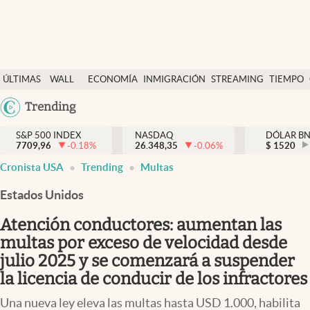
Últimas Noticias
ÚLTIMAS
WALL
ECONOMÍA
INMIGRACIÓN
STREAMING
TIEMPO
Finanzas y economía
NOTICIAS
STREET
Argentina
Trending
Wall Street y dólar
Y
España
Inmigración
DÓLAR
S&P 500 INDEX
NASDAQ
DÓLAR B
7709,96
-0.18
%
26.348,35
-0.06
%
México
$
1520
Trending
Cronista USA
Trending
Multas
USA
Tiempo
Colombia
Estados Unidos
Uruguay
Ciencia y salud
Atención conductores: aumentan las
Espiritual
multas por exceso de velocidad desde
julio 2025 y se comenzará a suspender
Streaming
la licencia de conducir de los infractores
PC y mobile
Una nueva ley eleva las multas hasta USD 1.000, habilita