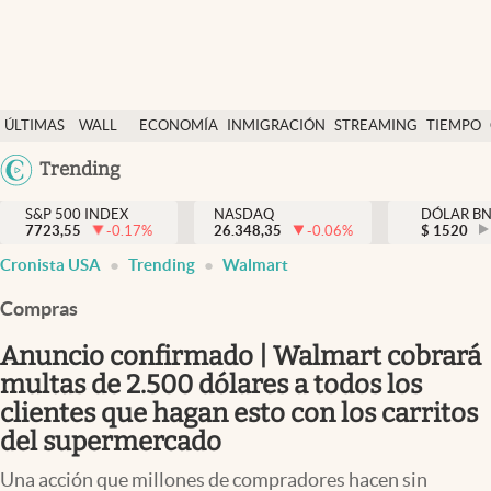
Últimas Noticias
ÚLTIMAS
WALL
ECONOMÍA
INMIGRACIÓN
STREAMING
TIEMPO
Finanzas y economía
NOTICIAS
STREET
Argentina
Trending
Wall Street y dólar
Y
España
Inmigración
DÓLAR
S&P 500 INDEX
NASDAQ
DÓLAR B
7723,55
-0.17
%
26.348,35
-0.06
%
México
$
1520
Trending
Cronista USA
Trending
Walmart
USA
Tiempo
Colombia
Compras
Uruguay
Ciencia y salud
Anuncio confirmado | Walmart cobrará
Espiritual
multas de 2.500 dólares a todos los
clientes que hagan esto con los carritos
Streaming
del supermercado
PC y mobile
Una acción que millones de compradores hacen sin