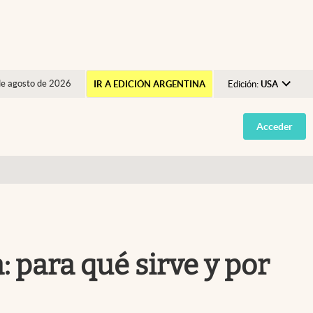
de agosto de 2026
IR A EDICIÓN ARGENTINA
Edición:
USA
Argentina
Acceder
España
México
USA
Colombia
Uruguay
: para qué sirve y por