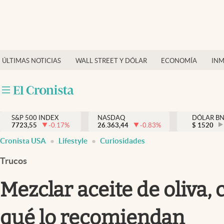
Últimas Noticias
Finanzas y economía
ÚLTIMAS NOTICIAS
WALL STREET Y DÓLAR
ECONOMÍA
INM
Wall Street y dólar
Inmigración
Trending
S&P 500 INDEX
NASDAQ
DÓLAR B
7723,55
-0.17
%
26.363,44
-0.83
%
$
1520
Tiempo
Cronista USA
Lifestyle
Curiosidades
Ciencia y salud
Trucos
Espiritual
Mezclar aceite de oliva, 
Streaming
qué lo recomiendan
PC y mobile