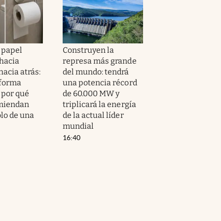
 papel
Construyen la
 hacia
represa más grande
hacia atrás:
del mundo: tendrá
 forma
una potencia récord
 por qué
de 60.000 MW y
omiendan
triplicará la energía
olo de una
de la actual líder
mundial
16:40