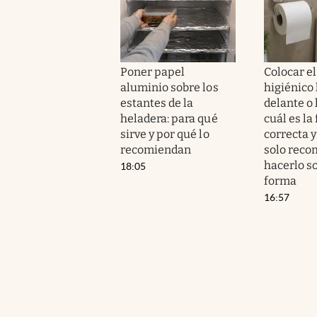
Poner papel
Colocar el
aluminio sobre los
higiénico
estantes de la
delante o 
heladera: para qué
cuál es la
sirve y por qué lo
correcta y
recomiendan
solo rec
hacerlo s
18:05
forma
16:57