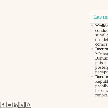
Las m
Medid
conduc
su val
en ade
como 
Docume
México
Domini
país a 
poster
pasapo
Docume
Repúbl
prohíbe
los ci
renova
abre en nueva pestaña
abre en nueva pestaña
abre en nueva pestaña
abre en nueva pestaña
abre en nueva pestaña