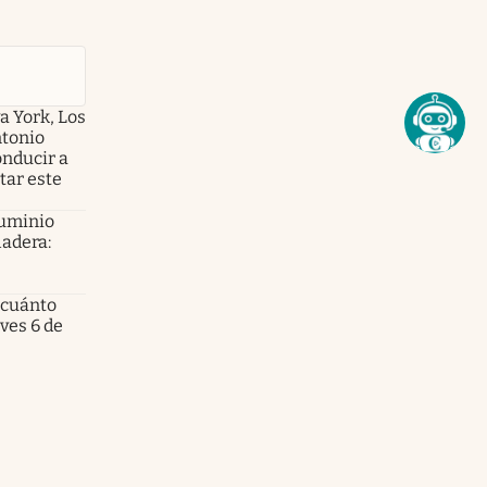
a York, Los
ntonio
onducir a
tar este
luminio
ladera:
 cuánto
eves 6 de