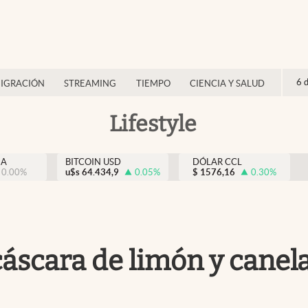
6 
IGRACIÓN
STREAMING
TIEMPO
CIENCIA Y SALUD
Lifestyle
NA
BITCOIN USD
DÓLAR CCL
0.00
%
u$s
64.434,9
0.05
%
$
1576,16
0.30
%
cáscara de limón y canela