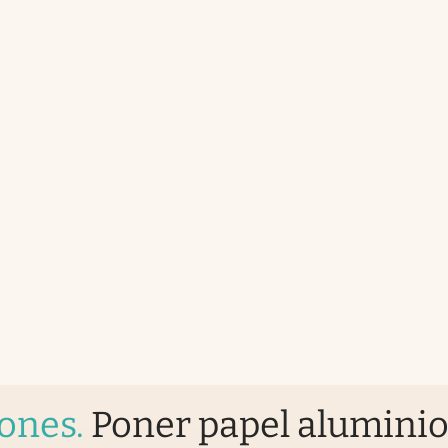
iones
.
Poner papel alumini