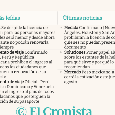
ás leídas
Últimas noticias
a
Se despide la licencia de
Medida
Confirmado | Nuev
ir para las personas mayores:
Ángeles, Houston y San A
idez será menor y desde ahora
prohibirán la licencia de c
lante no podrán renovarla
quienes no puedan presen
siempre
documento
nto de viaje
Confirmado |
Soluciones
Poner papel a
, Perú y República
sobre los estantes de la he
cana prohíben el ingreso al
para qué sirve y por qué lo
todos los ciudadanos que
recomiendan
guen la renovación de su
Mercado
Peso mexicano: a
rte
cerró la cotización este ju
nto de viaje
Oficial | Perú,
agosto
ica Dominicana y Venezuela
n el ingreso al país de todos
udadanos que posterguen la
ción de su pasaporte