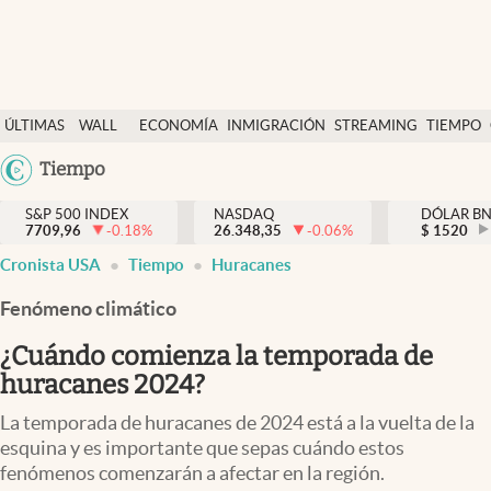
Últimas Noticias
ÚLTIMAS
WALL
ECONOMÍA
INMIGRACIÓN
STREAMING
TIEMPO
Finanzas y economía
NOTICIAS
STREET
Argentina
Tiempo
Wall Street y dólar
Y
España
Inmigración
DÓLAR
S&P 500 INDEX
NASDAQ
DÓLAR B
7709,96
-0.18
%
26.348,35
-0.06
%
México
$
1520
Trending
Cronista USA
Tiempo
Huracanes
USA
Tiempo
Colombia
Fenómeno climático
Uruguay
Ciencia y salud
¿Cuándo comienza la temporada de
Espiritual
huracanes 2024?
Streaming
La temporada de huracanes de 2024 está a la vuelta de la
esquina y es importante que sepas cuándo estos
PC y mobile
fenómenos comenzarán a afectar en la región.