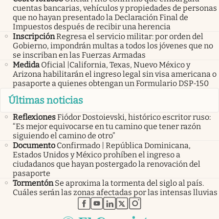
cuentas bancarias, vehículos y propiedades de personas
que no hayan presentado la Declaración Final de
Impuestos después de recibir una herencia
Inscripción
Regresa el servicio militar: por orden del
Gobierno, impondrán multas a todos los jóvenes que no
se inscriban en las Fuerzas Armadas
Medida
Oficial |California, Texas, Nuevo México y
Arizona habilitarán el ingreso legal sin visa americana o
pasaporte a quienes obtengan un Formulario DSP-150
Últimas noticias
Reflexiones
Fiódor Dostoievski, histórico escritor ruso:
“Es mejor equivocarse en tu camino que tener razón
siguiendo el camino de otro”
Documento
Confirmado | República Dominicana,
Estados Unidos y México prohíben el ingreso a
ciudadanos que hayan postergado la renovación del
pasaporte
Tormentón
Se aproxima la tormenta del siglo al país.
Cuáles serán las zonas afectadas por las intensas lluvias
abre en nueva pestaña
abre en nueva pestaña
abre en nueva pestaña
abre en nueva pestaña
abre en nueva pestaña