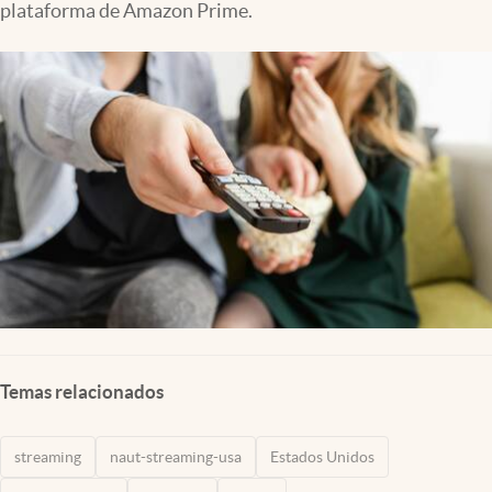
plataforma de Amazon Prime.
Lifestyle
USA
Temas relacionados
streaming
naut-streaming-usa
Estados Unidos