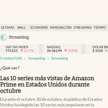
Últimas Noticias
ÚLTIMAS
WALL
ECONOMÍA
INMIGRACIÓN
STREAMING
TIEMPO
Finanzas y economía
NOTICIAS
STREET
Argentina
Streaming
Wall Street y dólar
Y
España
Inmigración
DÓLAR
S&P 500 INDEX
NASDAQ
DÓLAR B
7723,55
-0.17
%
26.363,44
-0.83
%
México
$
1520
Trending
Cronista USA
Streaming
Streaming
USA
Tiempo
Colombia
¿Qué ver?
Uruguay
Ciencia y salud
Las 10 series más vistas de Amazon
Espiritual
Prime en Estados Unidos durante
octubre
Streaming
Durante el octubre 30 de octubre, el público de Estados
PC y mobile
Unidos ha elegido las 10 series más populares en la