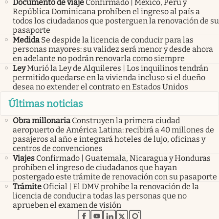
Documento de viaje
Confirmado | México, Perú y
República Dominicana prohíben el ingreso al país a
todos los ciudadanos que posterguen la renovación de su
pasaporte
Medida
Se despide la licencia de conducir para las
personas mayores: su validez será menor y desde ahora
en adelante no podrán renovarla como siempre
Ley
Murió la Ley de Alquileres | Los inquilinos tendrán
permitido quedarse en la vivienda incluso si el dueño
desea no extender el contrato en Estados Unidos
Últimas noticias
Obra millonaria
Construyen la primera ciudad
aeropuerto de América Latina: recibirá a 40 millones de
pasajeros al año e integrará hoteles de lujo, oficinas y
centros de convenciones
Viajes
Confirmado | Guatemala, Nicaragua y Honduras
prohíben el ingreso de ciudadanos que hayan
postergado este trámite de renovación con su pasaporte
Trámite
Oficial | El DMV prohíbe la renovación de la
licencia de conducir a todas las personas que no
aprueben el examen de visión
abre en nueva pestaña
abre en nueva pestaña
abre en nueva pestaña
abre en nueva pestaña
abre en nueva pestaña