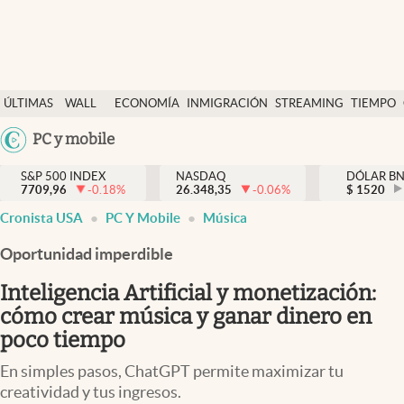
Últimas Noticias
ÚLTIMAS
WALL
ECONOMÍA
INMIGRACIÓN
STREAMING
TIEMPO
Finanzas y economía
NOTICIAS
STREET
Argentina
PC y mobile
Wall Street y dólar
Y
España
Inmigración
DÓLAR
S&P 500 INDEX
NASDAQ
DÓLAR B
7709,96
-0.18
%
26.348,35
-0.06
%
México
$
1520
Trending
Cronista USA
PC Y Mobile
Música
USA
Tiempo
Colombia
Oportunidad imperdible
Uruguay
Ciencia y salud
Inteligencia Artificial y monetización:
Espiritual
cómo crear música y ganar dinero en
poco tiempo
Streaming
En simples pasos, ChatGPT permite maximizar tu
PC y mobile
creatividad y tus ingresos.