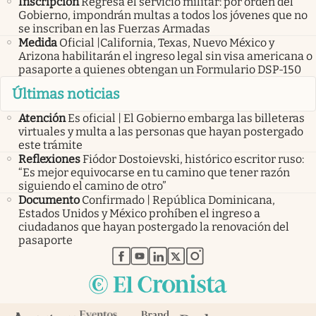
Inscripción
Regresa el servicio militar: por orden del
Gobierno, impondrán multas a todos los jóvenes que no
se inscriban en las Fuerzas Armadas
Medida
Oficial |California, Texas, Nuevo México y
Arizona habilitarán el ingreso legal sin visa americana o
pasaporte a quienes obtengan un Formulario DSP-150
Últimas noticias
Atención
Es oficial | El Gobierno embarga las billeteras
virtuales y multa a las personas que hayan postergado
este trámite
Reflexiones
Fiódor Dostoievski, histórico escritor ruso:
“Es mejor equivocarse en tu camino que tener razón
siguiendo el camino de otro”
Documento
Confirmado | República Dominicana,
Estados Unidos y México prohíben el ingreso a
ciudadanos que hayan postergado la renovación del
pasaporte
abre en nueva pestaña
abre en nueva pestaña
abre en nueva pestaña
abre en nueva pestaña
abre en nueva pestaña