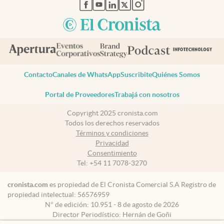
abre en nueva pestaña
abre en nueva pestaña
abre en nueva pestaña
abre en nueva pestaña
abre en nueva pestaña
Contacto
Canales de WhatsApp
Suscribite
Quiénes Somos
Portal de Proveedores
Trabajá con nosotros
Copyright 2025 cronista.com
Todos los derechos reservados
Términos y condiciones
Privacidad
Consentimiento
Tel:
+54 11 7078-3270
cronista.com
es propiedad de El Cronista Comercial S.A Registro de
propiedad intelectual: 56576959
N° de edición: 10.951 - 8 de agosto de 2026
Director Periodístico: Hernán de Goñi