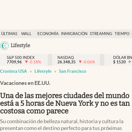
Últimas Noticias
ÚLTIMAS
WALL
ECONOMÍA
INMIGRACIÓN
STREAMING
TIEMPO
Finanzas y economía
NOTICIAS
STREET
Argentina
Lifestyle
Wall Street y dólar
Y
España
Inmigración
DÓLAR
S&P 500 INDEX
NASDAQ
DÓLAR B
7709,96
-0.18
%
26.348,35
-0.06
%
México
$
1520
Trending
Cronista USA
Lifestyle
San Francisco
USA
Tiempo
Colombia
Vacaciones en EE.UU.
Uruguay
Ciencia y salud
Una de las mejores ciudades del mundo
Espiritual
está a 5 horas de Nueva York y no es tan
costosa como parece
Streaming
Su combinación de belleza natural, historia y cultura la
PC y mobile
presentan como el destino perfecto para tus próximas