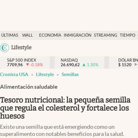
Últimas Noticias
ÚLTIMAS
WALL
ECONOMÍA
INMIGRACIÓN
STREAMING
TIEMPO
Finanzas y economía
NOTICIAS
STREET
Argentina
Lifestyle
Wall Street y dólar
Y
España
Inmigración
DÓLAR
S&P 500 INDEX
NASDAQ
DÓLAR B
7709,96
-0.18
%
26.690,62
1.30
%
México
$
1520
Trending
Cronista USA
Lifestyle
Semillas
USA
Tiempo
Colombia
Alimentación saludable
Uruguay
Ciencia y salud
Tesoro nutricional: la pequeña semilla
Espiritual
que regula el colesterol y fortalece los
huesos
Streaming
Existe una semilla que está emergiendo como un
PC y mobile
superalimento con notables beneficios para la salud.