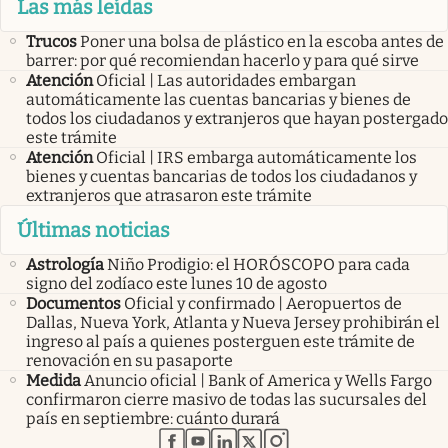
Las más leídas
Trucos
Poner una bolsa de plástico en la escoba antes de
barrer: por qué recomiendan hacerlo y para qué sirve
Atención
Oficial | Las autoridades embargan
automáticamente las cuentas bancarias y bienes de
todos los ciudadanos y extranjeros que hayan postergado
este trámite
Atención
Oficial | IRS embarga automáticamente los
bienes y cuentas bancarias de todos los ciudadanos y
extranjeros que atrasaron este trámite
Últimas noticias
Astrología
Niño Prodigio: el HORÓSCOPO para cada
signo del zodíaco este lunes 10 de agosto
Documentos
Oficial y confirmado | Aeropuertos de
Dallas, Nueva York, Atlanta y Nueva Jersey prohibirán el
ingreso al país a quienes posterguen este trámite de
renovación en su pasaporte
Medida
Anuncio oficial | Bank of America y Wells Fargo
confirmaron cierre masivo de todas las sucursales del
país en septiembre: cuánto durará
abre en nueva pestaña
abre en nueva pestaña
abre en nueva pestaña
abre en nueva pestaña
abre en nueva pestaña