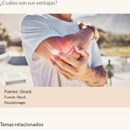
¿Cuáles son sus ventajas?
Lifestyle
USA
Fuente: iStock
Fuente: iStock
PeopleImages
Temas relacionados