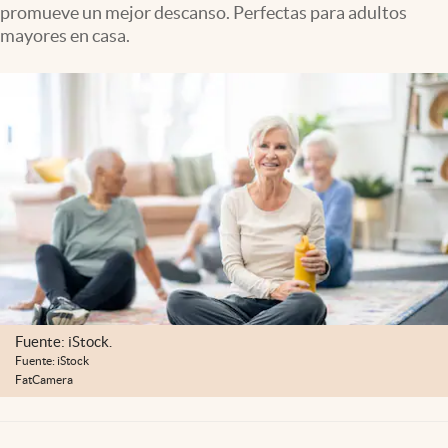
promueve un mejor descanso. Perfectas para adultos
Lifestyle
mayores en casa.
USA
Fuente: iStock.
Fuente: iStock
FatCamera