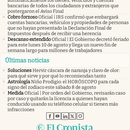
automáticamente los bienes, vehículos y cuentas
bancarias de todos los ciudadanos y extranjeros que
postergaron el Aviso Final
Cobro forzoso
Oficial | IRS confirmó que embargará
cuentas bancarias, vehículos y propiedades de personas
que no hayan presentado la Declaración Final de
Impuestos después de recibir una herencia
Descanso extendido
Oficial | El Gobierno decretó feriado
para este lunes 10 de agosto y llega un nuevo fin de
semana largo para millones de trabajadores
Últimas noticias
Soluciones
Hervir cáscara de naranja y clavo de olor:
para qué sirve y por qué lo recomiendan tanto
Astrología
Niño Prodigio: el HORÓSCOPO para cada
signo del zodíaco este sábado 8 de agosto
Medida
Oficial | Por orden del Gobierno, revisarán caso
por caso y quitarán la licencia a quienes hayan
conducido usando su teléfono celular si tienen más
infracciones
abre en nueva pestaña
abre en nueva pestaña
abre en nueva pestaña
abre en nueva pestaña
abre en nueva pestaña