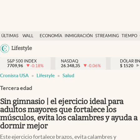
Últimas Noticias
ÚLTIMAS
WALL
ECONOMÍA
INMIGRACIÓN
STREAMING
TIEMPO
Finanzas y economía
NOTICIAS
STREET
Argentina
Lifestyle
Wall Street y dólar
Y
España
Inmigración
DÓLAR
S&P 500 INDEX
NASDAQ
DÓLAR B
7709,96
-0.18
%
26.348,35
-0.06
%
México
$
1520
Trending
Cronista USA
Lifestyle
Salud
USA
Tiempo
Colombia
Tercera edad
Uruguay
Ciencia y salud
Sin gimnasio | el ejercicio ideal para
Espiritual
adultos mayores que fortalece los
músculos, evita los calambres y ayuda a
Streaming
dormir mejor
PC y mobile
Este ejercicio fortalece brazos, evita calambres y