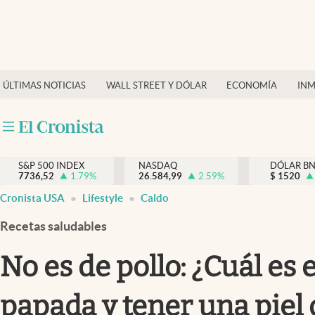
Últimas Noticias
Finanzas y economía
ÚLTIMAS NOTICIAS
WALL STREET Y DÓLAR
ECONOMÍA
INM
Wall Street y dólar
Inmigración
Trending
S&P 500 INDEX
NASDAQ
DÓLAR B
7736,52
1.79
%
26.584,99
2.59
%
$
1520
Tiempo
Cronista USA
Lifestyle
Caldo
Ciencia y salud
Recetas saludables
Espiritual
No es de pollo: ¿Cuál es
Streaming
papada y tener una piel
PC y mobile