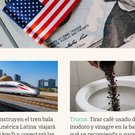
nstruyen el tren bala
Trucos
.
Tirar café usado 
mérica Latina: viajará
inodoro y vinagre en la ba
 km/h y conectará las
qué se recomienda y para