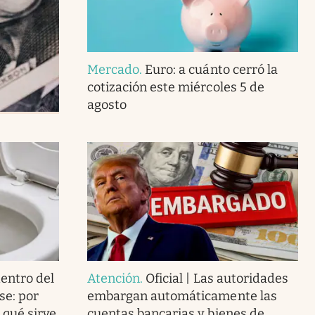
Mercado
.
Euro: a cuánto cerró la
cotización este miércoles 5 de
agosto
dentro del
Atención
.
Oficial | Las autoridades
se: por
embargan automáticamente las
 qué sirve
cuentas bancarias y bienes de