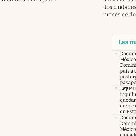
dos ciudade
menos de do
Las m
Docume
México
Domini
país a 
poster
pasapo
Ley
Mur
inquil
quedars
dueño 
en Est
Docum
Domini
México
ciudad