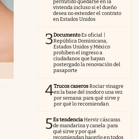
permitido quedarse en la
vivienda incluso si el dueño
desea no extender el contrato
en Estados Unidos
3
Documento
Es oficial |
República Dominicana,
Estados Unidos y México
prohíben el ingreso a
ciudadanos que hayan
postergado la renovación del
pasaporte
4
Trucos caseros
Rociar vinagre
en la base del inodoro una vez
por semana: para qué sirve y
por qué lo recomiendan
5
Es tendencia
Hervir cáscaras
de mandarina y canela: para
qué sirve y por qué
recomiendan hacerlo en todos