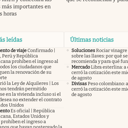
s más importantes en
s horas
ás leídas
Últimas noticias
nto de viaje
Confirmado |
Soluciones
Rociar vinagre
, Perú y República
sobre las llaves: por qué se
cana prohíben el ingreso al
recomienda y para qué fu
todos los ciudadanos que
Mercado
Libra esterlina: a
guen la renovación de su
cerró la cotización este mi
rte
de agosto
ió la Ley de Alquileres | Los
Divisas
Peso colombiano: 
inos tendrán permitido
cerró la cotización este mi
e en la vivienda incluso si el
de agosto
desea no extender el contrato
ados Unidos
ento
Es oficial | República
cana, Estados Unidos y
 prohíben el ingreso a
anos que hayan postergado la