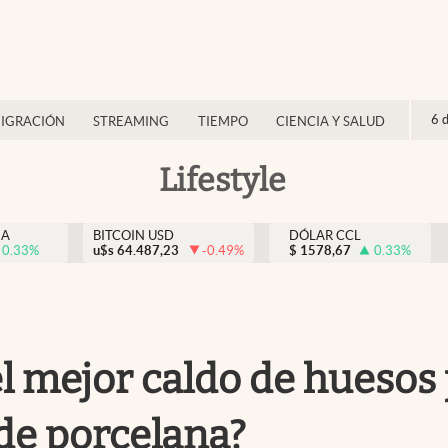
6 
IGRACIÓN
STREAMING
TIEMPO
CIENCIA Y SALUD
Lifestyle
NA
BITCOIN USD
DÓLAR CCL
0.33
%
u$s
64.487,23
-0.49
%
$
1578,67
0.33
%
 el mejor caldo de huesos
 de porcelana?