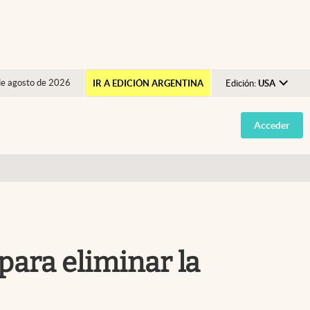
de agosto de 2026
IR A EDICIÓN ARGENTINA
Edición:
USA
Argentina
Acceder
España
México
USA
Colombia
Uruguay
 para eliminar la