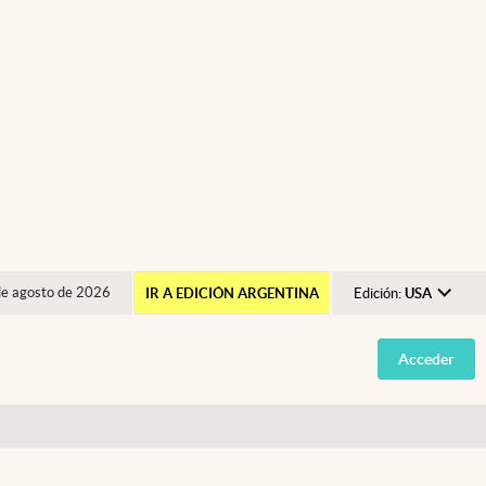
de agosto de 2026
IR A EDICIÓN ARGENTINA
Edición:
USA
Argentina
Acceder
España
México
USA
Colombia