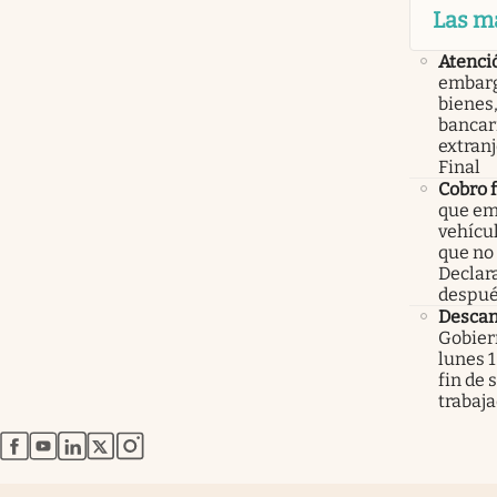
Las m
Atenci
embarg
bienes,
bancari
extranj
Final
Cobro 
que em
vehícu
que no
Declar
despué
Descan
Gobier
lunes 1
fin de
trabaj
abre en nueva pestaña
abre en nueva pestaña
abre en nueva pestaña
abre en nueva pestaña
abre en nueva pestaña