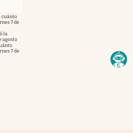
a cuánto
ernes 7 de
ó la
e agosto
cuánto
ernes 7 de