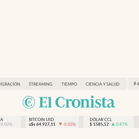
8 
IGRACIÓN
STREAMING
TIEMPO
CIENCIA Y SALUD
NA
BITCOIN USD
DÓLAR CCL
0.00
%
u$s
64.927,11
-0.03
%
$
1585,52
0.87
%