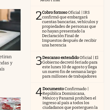
2
Cobro forzoso
Oficial | IRS
confirmó que embargará
cuentas bancarias, vehículos y
propiedades de personas que
no hayan presentado la
Declaración Final de
Impuestos después de recibir
una herencia
3
etiran
Descanso extendido
Oficial | El
Gobierno decretó feriado para
ndas y
este lunes 10 de agosto y llega
aís
un nuevo fin de semana largo
para millones de trabajadores
4
Documento
Confirmado |
República Dominicana,
México y Panamá prohíben el
ingreso al país a todos los
ciudadanos que posterguen la