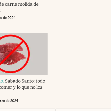
 de carne molida de
s
yo de 2024
no
.
Sabado Santo: todo
omer y lo que no los
arzo de 2024