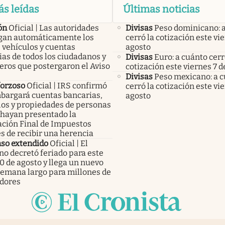
ás leídas
Últimas noticias
ón
Oficial | Las autoridades
Divisas
Peso dominicano: 
an automáticamente los
cerró la cotización este vi
 vehículos y cuentas
agosto
as de todos los ciudadanos y
Divisas
Euro: a cuánto cerr
eros que postergaron el Aviso
cotización este viernes 7 d
Divisas
Peso mexicano: a 
forzoso
Oficial | IRS confirmó
cerró la cotización este vi
bargará cuentas bancarias,
agosto
los y propiedades de personas
 hayan presentado la
ación Final de Impuestos
s de recibir una herencia
so extendido
Oficial | El
no decretó feriado para este
0 de agosto y llega un nuevo
 semana largo para millones de
adores