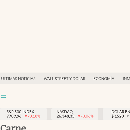
Últimas Noticias
Finanzas y economía
Wall Street y dólar
Inmigración
Trending
Tiempo
ÚLTIMAS NOTICIAS
WALL STREET Y DÓLAR
ECONOMÍA
INM
Ciencia y salud
Espiritual
Streaming
S&P 500 INDEX
NASDAQ
DÓLAR B
7709,96
-0.18
%
26.348,35
-0.06
%
$
1520
PC y mobile
carne